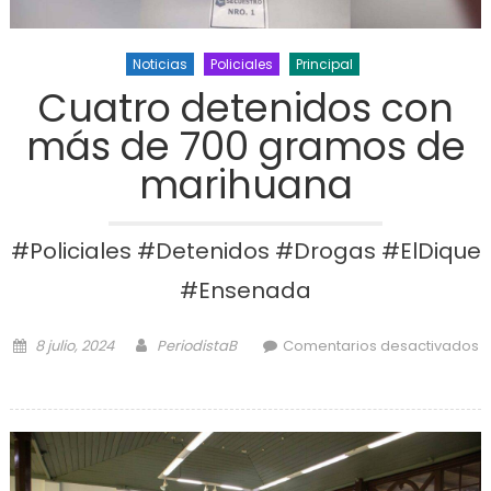
Noticias
Policiales
Principal
Cuatro detenidos con
más de 700 gramos de
marihuana
#Policiales #Detenidos #Drogas #ElDique
#Ensenada
Posted on
Author
8 julio, 2024
PeriodistaB
Comentarios desactivados
en Cuatro detenidos con más de
700 gramos de marihuana