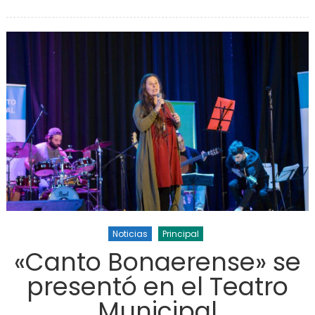
traba
impor
cañ
pa
mejor
serv
Noticias
Principal
«Canto Bonaerense» se
presentó en el Teatro
Municipal