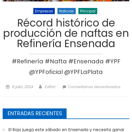
Empresas
Noticias
Principal
Récord histórico de
producción de naftas en
Refinería Ensenada
#Refinería #Nafta #Ensenada #YPF
@YPFoficial @YPFLaPlata
Posted on
Author
en R
8 julio, 2024
Editor
Comentarios desactivados
hist
d
produ
ENTRADAS RECIENTES
de n
e
Refi
El Rojo juega este sábado en Ensenada y necesita ganar