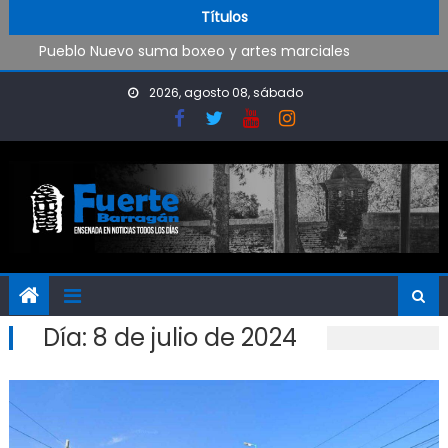
Trabajos de mantenimiento y mejoras en la Isla Santiago
Skip to content
Títulos
Pueblo Nuevo suma boxeo y artes marciales
OPINIÓN: ¿Hasta cuándo vamos a soportar todo esto?
El Rojo juega este sábado en Ensenada y necesita ganar
2026, agosto 08, sábado
Día:
8 de julio de 2024