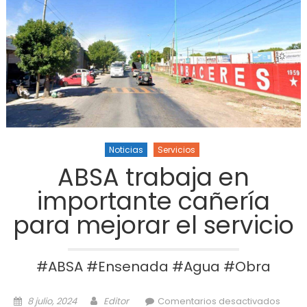
Noticias
Servicios
ABSA trabaja en
importante cañería
para mejorar el servicio
#ABSA #Ensenada #Agua #Obra
Posted on
Author
en 
8 julio, 2024
Editor
Comentarios desactivados