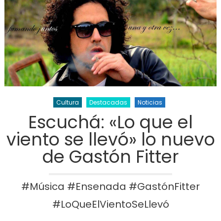
Cultura
Destacadas
Noticias
Escuchá: «Lo que el
viento se llevó» lo nuevo
de Gastón Fitter
#Música #Ensenada #GastónFitter
#LoQueElVientoSeLlevó