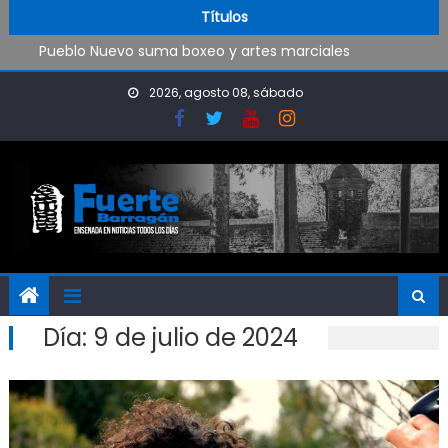
Trabajos de mantenimiento y mejoras en la Isla Santiago
Skip to content
Títulos
Pueblo Nuevo suma boxeo y artes marciales
OPINIÓN: ¿Hasta cuándo vamos a soportar todo esto?
El Rojo juega este sábado en Ensenada y necesita ganar
2026, agosto 08, sábado
Día:
9 de julio de 2024