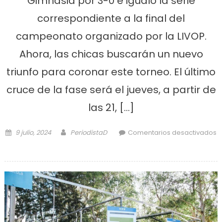
Gimnasia por 3-0 e igualó la serie
correspondiente a la final del
campeonato organizado por la LIVOP.
Ahora, las chicas buscarán un nuevo
triunfo para coronar este torneo. El último
cruce de la fase será el jueves, a partir de
las 21, […]
Posted on
Author
9 julio, 2024
PeriodistaD
Comentarios desactivados
en Ensenada en la final de voley
ante el Lobo