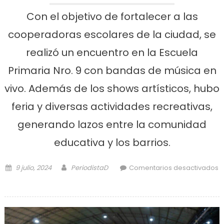
Con el objetivo de fortalecer a las
cooperadoras escolares de la ciudad, se
realizó un encuentro en la Escuela
Primaria Nro. 9 con bandas de música en
vivo. Además de los shows artísticos, hubo
feria y diversas actividades recreativas,
generando lazos entre la comunidad
educativa y los barrios.
Posted on
Author
9 julio, 2024
PeriodistaD
Comentarios desactivados
en Música y exposiciones en la
Escuela Nro 9