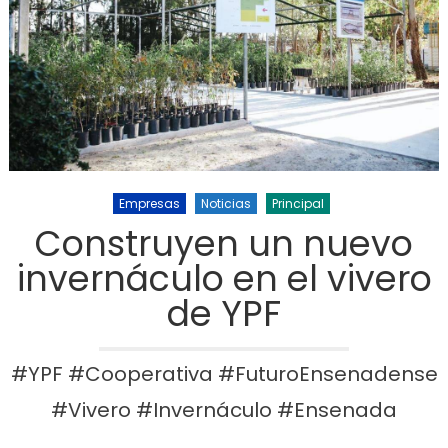
Empresas
Noticias
Principal
Construyen un nuevo
invernáculo en el vivero
de YPF
#YPF #Cooperativa #FuturoEnsenadense
#Vivero #Invernáculo #Ensenada