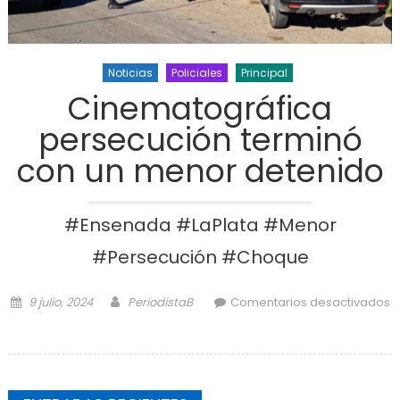
Noticias
Policiales
Principal
Cinematográfica
persecución terminó
con un menor detenido
#Ensenada #LaPlata #Menor
#Persecución #Choque
Posted on
Author
9 julio, 2024
PeriodistaB
Comentarios desactivados
en Cinematográfica persecución
terminó con un menor detenido