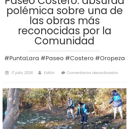
Paseo Costero: absurda
polémica sobre una de
las obras más
reconocidas por la
Comunidad
#PuntaLara #Paseo #Costero #Oropeza
Posted on
Author
en 
17 julio, 2026
Editor
Comentarios desactivados
Cos
abs
pol
sob
de la
m
reco
po