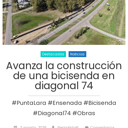
Destacadas
Noticias
Avanza la construcción
de una bicisenda en
diagonal 74
#PuntaLara #Ensenada #Bicisenda
#Diagonal74 #Obras
Posted on
Author
3 agosto, 2026
PeriodistaB
Comentarios