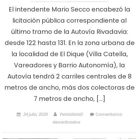
El intendente Mario Secco encabezó la
licitación pública correspondiente al
último tramo de la Autovía Rivadavia:
desde 122 hasta 131. En la zona urbana de
la localidad de El Dique (Villa Catella,
Vareadores y Barrio Autonomía), la
Autovía tendrá 2 carriles centrales de 8
metros de ancho, más dos colectoras de
7 metros de ancho, […]
Posted on
Author
24 julio, 2026
PeriodistaD
Comentarios
en El camino Rivadavia ya
desactivados
licitó el último tramo de su
construcción