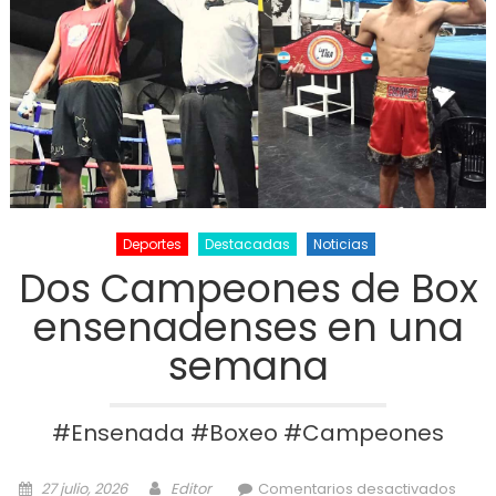
Deportes
Destacadas
Noticias
Dos Campeones de Box
ensenadenses en una
semana
#Ensenada #Boxeo #Campeones
Posted on
Author
e
27 julio, 2026
Editor
Comentarios desactivados