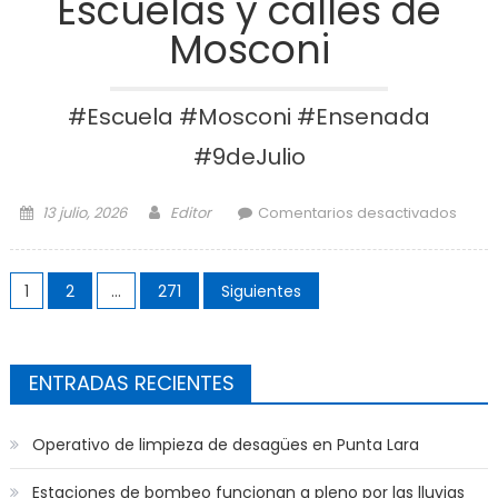
Escuelas y calles de
Mosconi
#Escuela #Mosconi #Ensenada
#9deJulio
Posted on
Author
en Fi
13 julio, 2026
Editor
Comentarios desactivados
Patri
la
Paginación de entradas
Escue
1
2
…
271
Siguientes
y cal
d
Mosc
ENTRADAS RECIENTES
Operativo de limpieza de desagües en Punta Lara
Estaciones de bombeo funcionan a pleno por las lluvias