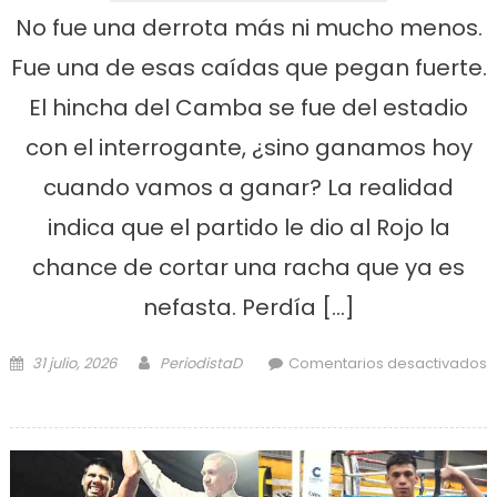
No fue una derrota más ni mucho menos.
Fue una de esas caídas que pegan fuerte.
El hincha del Camba se fue del estadio
con el interrogante, ¿sino ganamos hoy
cuando vamos a ganar? La realidad
indica que el partido le dio al Rojo la
chance de cortar una racha que ya es
nefasta. Perdía […]
Posted on
Author
31 julio, 2026
PeriodistaD
Comentarios desactivados
en Otra decepcionante labor del
Rojo