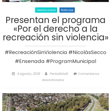
Destacadas
Noticias
Presentan el programa
«Por el derecho a la
recreación sin violencia»
#RecreaciónSinViolencia #NicolásSecco
#Ensenada #ProgramMunicipal
Posted on
Author
4 agosto, 2026
PeriodistaB
Comentarios
en Presentan el programa
desactivados
«Por el derecho a la
recreación sin violencia»