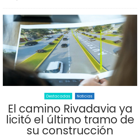
Cam
d
ense
e
s
Destacadas
Noticias
El camino Rivadavia ya
licitó el último tramo de
su construcción