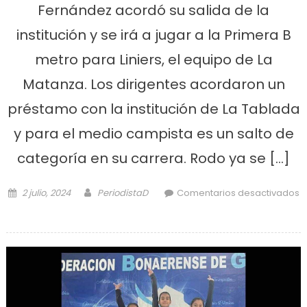
Fernández acordó su salida de la
institución y se irá a jugar a la Primera B
metro para Liniers, el equipo de La
Matanza. Los dirigentes acordaron un
préstamo con la institución de La Tablada
y para el medio campista es un salto de
categoría en su carrera. Rodo ya se […]
Posted on
Author
2 julio, 2024
PeriodistaD
Comentarios desactivados
en Defensores se desprendió de
uno de sus mejores jugadores