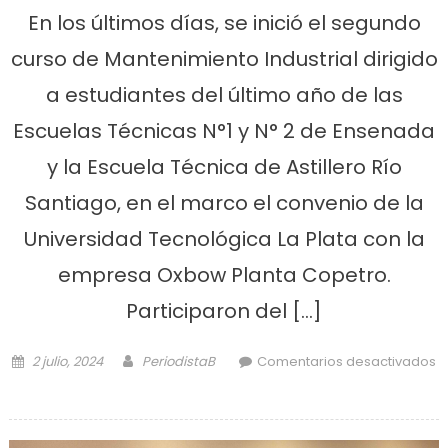
En los últimos días, se inició el segundo
curso de Mantenimiento Industrial dirigido
a estudiantes del último año de las
Escuelas Técnicas N°1 y N° 2 de Ensenada
y la Escuela Técnica de Astillero Río
Santiago, en el marco el convenio de la
Universidad Tecnológica La Plata con la
empresa Oxbow Planta Copetro.
Participaron del […]
Posted on
Author
2 julio, 2024
PeriodistaB
Comentarios desactivados
en Escuelas técnicas participan de
curso de mantenimiento industrial