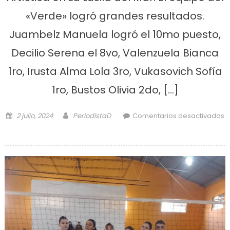
«Verde» logró grandes resultados.
Juambelz Manuela logró el 10mo puesto,
Decilio Serena el 8vo, Valenzuela Bianca
1ro, Irusta Alma Lola 3ro, Vukasovich Sofía
1ro, Bustos Olivia 2do, […]
Posted on
Author
2 julio, 2024
PeriodistaD
Comentarios desactivados
en Gimnastas de Astillero en torneo
en la costa