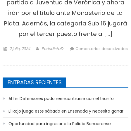
partido a Juventud de Verónica y ahora
irán por el título ante Monasterio de La
Plata. Además, la categoría Sub 16 jugará
por el tercer puesto frente a […]
Posted on
Author
2 julio, 2024
PeriodistaD
Comentarios desactivados
en Buen triunfo del sub 14 de voley
femenino
ENTRADAS RECIENTES
Al fin Defensores pudo reencontrarse con el triunfo
El Rojo juega este sábado en Ensenada y necesita ganar
Oportunidad para ingresar a la Policía Bonaerense