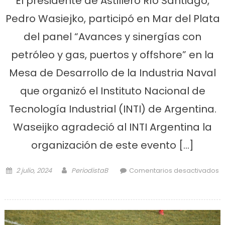
El presidente de Astillero Río Santiago,
Pedro Wasiejko, participó en Mar del Plata
del panel “Avances y sinergías con
petróleo y gas, puertos y offshore” en la
Mesa de Desarrollo de la Industria Naval
que organizó el Instituto Nacional de
Tecnología Industrial (INTI) de Argentina.
Waseijko agradeció al INTI Argentina la
organización de este evento […]
Posted on
Author
2 julio, 2024
PeriodistaB
Comentarios desactivados
en Astillero participó de la Mesa de
Desarrollo de la Industria Naval