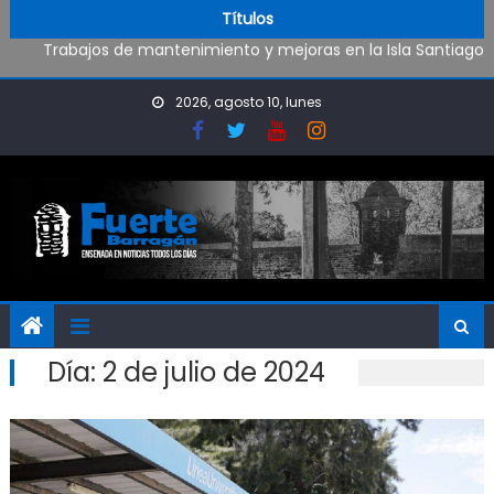
Oportunidad para ingresar a la Policía Bonaerense
Skip to content
Títulos
Trabajos de mantenimiento y mejoras en la Isla Santiago
Pueblo Nuevo suma boxeo y artes marciales
Al fin Defensores pudo reencontrarse con el triunfo
2026, agosto 10, lunes
Día:
2 de julio de 2024