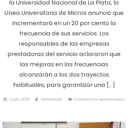
la Universidad Nacional de La Plata, la
Línea Universitaria de Micros anunció que
incrementará en un 20 por ciento la
frecuencia de sus servicios. Los
responsables de las empresas
prestadoras del servicio aclararon que
las mejoras en las frecuencias
alcanzarán a los dos trayectos
habituales, para garantizar una […]
Posted on
Author
2 julio, 2024
PeriodistaB
Comentarios desactivados
en La línea de micros de la UNLP
suma 20 nuevos servicios