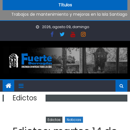
Oportunidad para ingresar a la Policía Bonaerense
Skip to content
Títulos
Trabajos de mantenimiento y mejoras en la Isla Santiago
Pueblo Nuevo suma boxeo y artes marciales
Al fin Defensores pudo reencontrarse con el triunfo
2026, agosto 09, domingo
Edictos
Edictos
Noticias