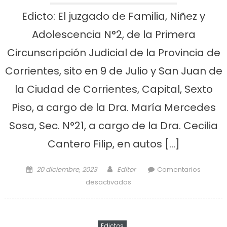
Edicto: El juzgado de Familia, Niñez y
Adolescencia N°2, de la Primera
Circunscripción Judicial de la Provincia de
Corrientes, sito en 9 de Julio y San Juan de
la Ciudad de Corrientes, Capital, Sexto
Piso, a cargo de la Dra. María Mercedes
Sosa, Sec. N°21, a cargo de la Dra. Cecilia
Cantero Filip, en autos […]
Posted on
Author
20 diciembre, 2023
Editor
Comentarios
en Edictos: miércoles 20 de
desactivados
diciembre 2023
Edictos