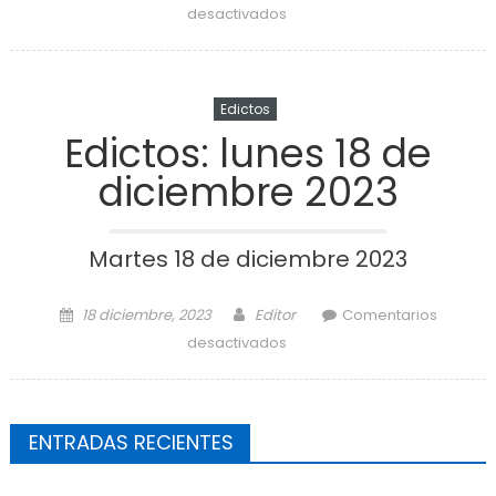
en Edictos: martes 19 de
desactivados
diciembre 2023
Edictos
Edictos: lunes 18 de
diciembre 2023
Martes 18 de diciembre 2023
Posted on
Author
18 diciembre, 2023
Editor
Comentarios
en Edictos: lunes 18 de
desactivados
diciembre 2023
ENTRADAS RECIENTES