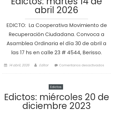
Edictos: martes 14 de
abril 2026
EDICTO: La Cooperativa Movimiento de
Recuperación Ciudadana. Convoca a
Asamblea Ordinaria el día 30 de abril a
las 17 hs en calle 23 # 4544, Berisso.
Posted on
Author
en
14 abril, 2026
Editor
Comentarios desactivados
Edict
mart
14 d
Edictos
abri
Edictos: miércoles 20 de
202
diciembre 2023