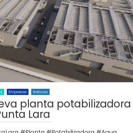
as
Empresas
Noticias
va planta potabilizadora
Punta Lara
aLara #Planta #Potabilizadora #Agua