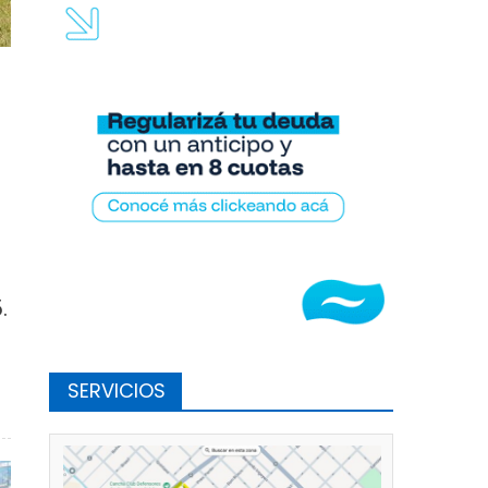
.
SERVICIOS
r, Camba juega este sábado contra Mercedes