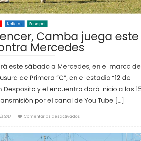
s
Noticias
Principal
 vencer, Camba juega este
ontra Mercedes
rá este sábado a Mercedes, en el marco de
usura de Primera “C”, en el estadio “12 de
n Desposito y el encuentro dará inicio a las 15
ransmisión por el canal de You Tube […]
r
en Con el objetivo de vence
istaD
Comentarios desactivados