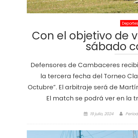
Deporte
Con el objetivo de
sábado c
Defensores de Cambaceres recibi
la tercera fecha del Torneo Cla
Octubre”. El arbitraje será de Martí
El match se podrá ver en la t
Posted on
Autho
19 julio, 2024
Period