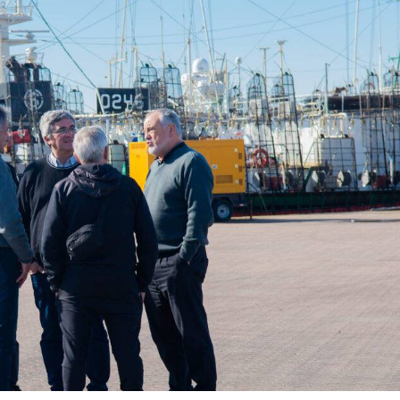
rvicios
Empresas
Noticias
Servicios
Farmacias de Agosto
Por mejoras en el servicio corta
senada
agua de 11 a 15