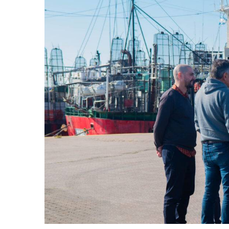
Noticias
Principal
Servicios
Noticias
Se
26
Trabajos en la red de agua en Villa
Turnos de 
Tranquila
2026 en En