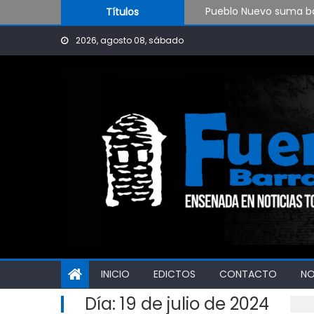
Pueblo Nuevo suma bo
Skip to content
Títulos
OPINIÓN: ¿Hasta cuán
El Rojo juega este sá
2026, agosto 08, sábado
INICIO
EDICTOS
CONTACTO
N
Día:
19 de julio de 2024