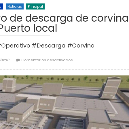
s
Noticias
Principal
vo de descarga de corvina
Puerto local
#Operativo #Descarga #Corvina
r
en Importante operativo de d
istaB
Comentarios desactivados