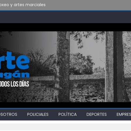
xeo y artes marciales
do vamos a soportar todo esto?
bado en Ensenada y necesita ganar
OSOTROS
POLICIALES
POLÍTICA
DEPORTES
EMPRE