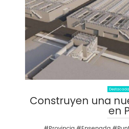
Destacad
Construyen una nue
en 
#Provincia #Ensenada #Punt