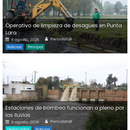
Operativo de limpieza de desagües en Punta
Lara
Author
Posted on
PeriodistaB
6 agosto, 2026
Noticias
Principal
Estaciones de bombeo funcionan a pleno por
las lluvias
Author
Posted on
PeriodistaB
6 agosto, 2026
Destacadas
Noticias