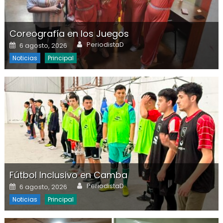
Coreografía en los Juegos
Author
Posted on
PeriodistaD
6 agosto, 2026
Noticias
Principal
Fútbol Inclusivo en Camba
Author
Posted on
PeriodistaD
6 agosto, 2026
Noticias
Principal