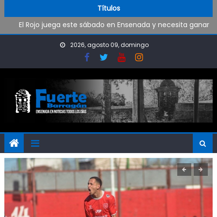
Al fin Defensores pudo reencontrarse con el triunfo
Skip to content
Títulos
El Rojo juega este sábado en Ensenada y necesita ganar
Oportunidad para ingresar a la Policía Bonaerense
Trabajos de mantenimiento y mejoras en la Isla Santiago
2026, agosto 09, domingo
Pueblo Nuevo suma boxeo y artes marciales
Al fin Defensores pudo reencontrarse con el triunfo