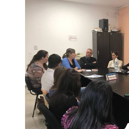
Noticias
Principal
Servicios
Noticias
Se
26
Trabajos en la red de agua en Villa
Turnos de 
Tranquila
2026 en En