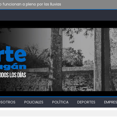
funcionan a pleno por las lluvias
to de Bomberos de Punta Lara
do vamos a soportar todo esto?
OSOTROS
POLICIALES
POLÍTICA
DEPORTES
EMPRE