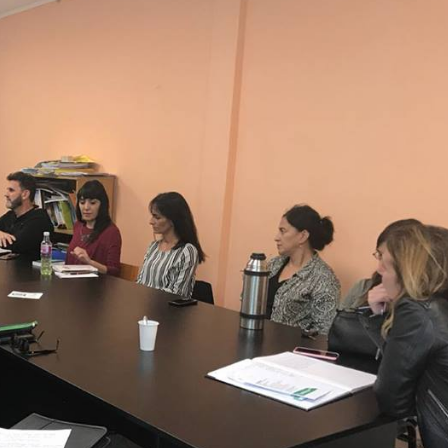
rvicios
Empresas
Noticias
Servicios
Farmacias de Agosto
Por mejoras en el servicio corta
senada
agua de 11 a 15