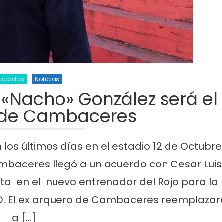
tacadas
Noticias
 «Nacho» González será el
 de Cambaceres
ticias
Cultura
Noticias
Principal
los últimos días en el estadio 12 de Octubre
molinos festeja sus 16
Casa del Tango: noche especial
ambaceres llegó a un acuerdo con Cesar Luis
iso de lentejas y
clases gratuitas y tarde de Mil
ta en el nuevo entrenador del Rojo para la
D. El ex arquero de Cambaceres reemplazar
a […]