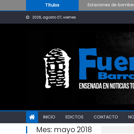
Estaciones de bombeo 
Skip to content
Títulos
Visita al Destacamen
OPINIÓN: ¿Hasta cuán
2026, agosto 07, viernes
INICIO
EDICTOS
CONTACTO
N
Mes:
mayo 2018