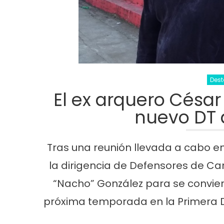
Des
El ex arquero César
nuevo DT
Cultura
Noticias
Principal
Cultura
No
Tras una reunión llevada a cabo en 
n la
«Los Remolinos» revolucionan Punta
Murga los re
la dirigencia de Defensores de C
Lara con su Carnaval Barrial
años con gu
“Nacho” González para se convier
carnaval
próxima temporada en la Primera 