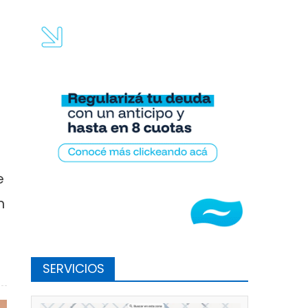
e
n
iste a los 5 chicos encontrados en Punta Lara
SERVICIOS