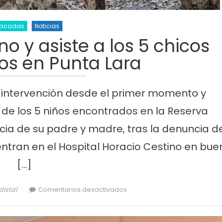
tacadas
Noticias
no y asiste a los 5 chicos
os en Punta Lara
 intervención desde el primer momento y
 de los 5 niños encontrados en la Reserva
ncia de su padre y madre, tras la denuncia d
uentran en el Hospital Horacio Cestino en bue
[…]
or
en El Municipio intervino y as
dista1
Comentarios desactivados