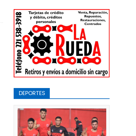
cho» González será el nuevo DT de Cambaceres
DEPORTES