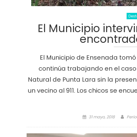
Des
El Municipio intervi
encontrad
El Municipio de Ensenada tomó
continúa trabajando en el caso
Natural de Punta Lara sin la prese
un vecino al 911. Los chicos se enc
Posted on
Auth
31 mayo, 2018
Perio