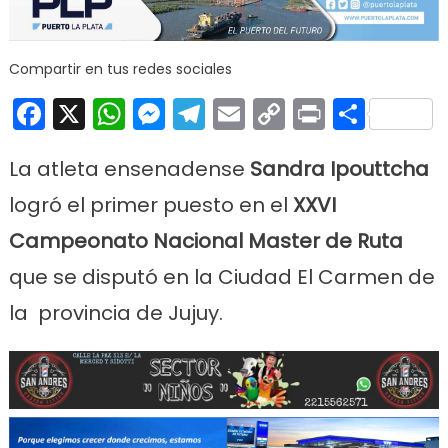
Ipo
log
pr
Compartir en tus redes sociales
pu
Facebook
X
WhatsApp
Messenger
Telegram
Email
Copy
Print
Comp
Juj
Link
La atleta ensenadense
Sandra Ipouttcha
logró el primer puesto en el
XXVI
Campeonato Nacional Master de Ruta
que se disputó en la Ciudad El Carmen de
la provincia de Jujuy.