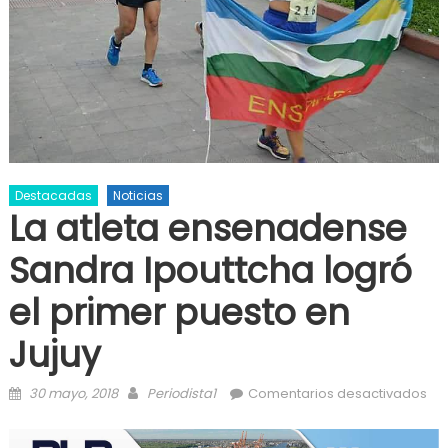
Destacadas
Noticias
La atleta ensenadense
Sandra Ipouttcha logró
el primer puesto en
Jujuy
Posted on
Author
en 
30 mayo, 2018
Periodista1
Comentarios desactivados
en
Sa