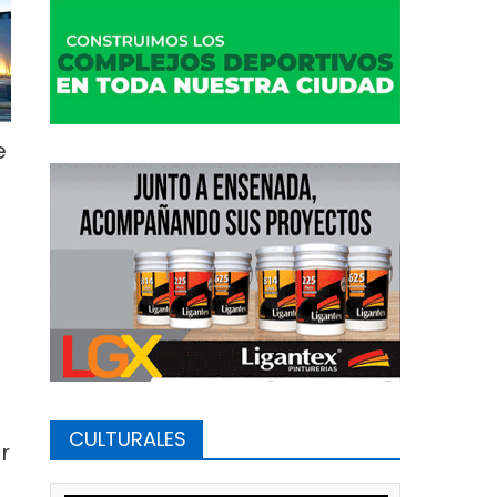
e
CULTURALES
r
d