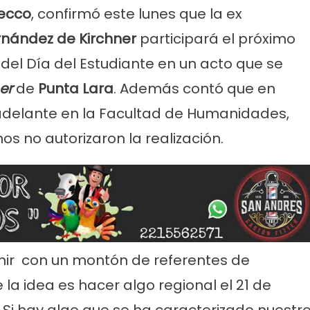
ecco
, confirmó este lunes que la ex
ernández de Kirchner
participará el próximo
 del Día del Estudiante en un acto que se
er
de
Punta Lara
. Además contó que en
r adelante en la Facultad de Humanidades,
os no autorizaron la realización.
rvicios
Empresas
Noticias
Servicios
Farmacias de Agosto
Por mejoras en el servicio corta
senada
agua de 11 a 15
unir con un montón de referentes de
 la idea es hacer algo regional el 21 de