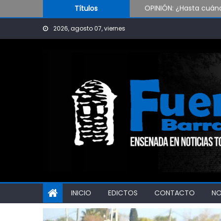
Skip to content
OPINIÓN: ¿Hasta cuán
Títulos
Oxbow Argentina brind
2026, agosto 07, viernes
Oportunidad para ingr
INICIO
EDICTOS
CONTACTO
N