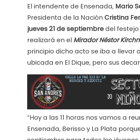
El intendente de Ensenada,
Mario S
Presidenta de la Nación
Cristina F
jueves 21 de septiembre
del festejo
realizará en el
Mirador Néstor Kirchn
principio dicho acto se iba a lleva
ubicada en El Dique, pero sus decan
Noticias
Principal
Servicios
Noticias
Se
26
Trabajos en la red de agua en Villa
Turnos de 
Tranquila
2026 en En
“Hoy a las 11 horas nos vamos a re
Ensenada, Berisso y La Plata porque