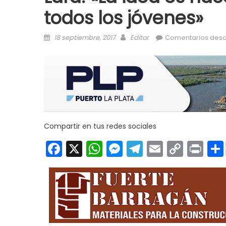
todos los jóvenes»
Posted on
Author
18 septiembre, 2017
Editor
Comentarios desa
Compartir en tus redes sociales
Facebook
X
WhatsApp
Messenger
Telegram
Email
Copy
Pri
Link