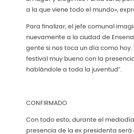
a la que viene todo el mundo», expr
Para finalizar, el jefe comunal imag
nuevamente a la ciudad de Ensenada
gente si nos toca un día como hoy.
festival muy bueno con la presencia
hablándole a toda la juventud”.
Cultura
Noticias
Principal
Cultura
No
n la
«Los Remolinos» revolucionan Punta
Murga los re
Lara con su Carnaval Barrial
años con gu
CONFIRMADO
carnaval
Con todo esto, durante el mediodí
presencia de la ex presidenta será