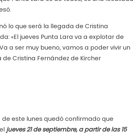
esó.
inó lo que será la llegada de Cristina
: «El jueves Punta Lara va a explotar de
 Va a ser muy bueno, vamos a poder vivir un
 de Cristina Fernández de Kircher
ticias
Cultura
Noticias
Principal
molinos festeja sus 16
Casa del Tango: noche especial
iso de lentejas y
clases gratuitas y tarde de Mil
a de este lunes quedó confirmado que
 el
jueves 21 de septiembre, a partir de las 15