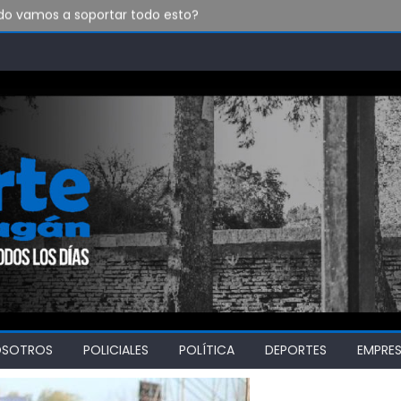
do vamos a soportar todo esto?
ó talleres de empleabilidad a estudiantes de escuelas técnicas
esar a la Policía Bonaerense
OSOTROS
POLICIALES
POLÍTICA
DEPORTES
EMPRE