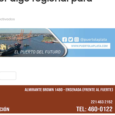
en Secco habló de la visita de Cristina a Punta Lara: «La id
ctivados
nt
Compartir