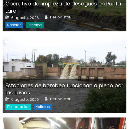
Operativo de limpieza de desagües en Punta
Lara
Author
Posted on
PeriodistaB
6 agosto, 2026
Noticias
Principal
Estaciones de bombeo funcionan a pleno por
las lluvias
Author
Posted on
PeriodistaB
6 agosto, 2026
Destacadas
Noticias