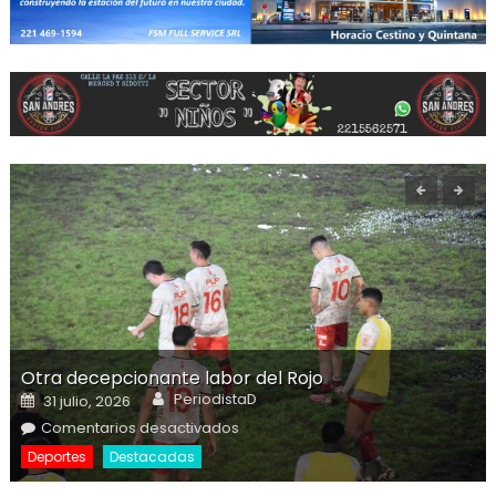
Otra decepcionante labor del Rojo
Author
Posted on
PeriodistaD
31 julio, 2026
en Otra decepcionante labor del
Comentarios desactivados
Rojo
Deportes
Destacadas