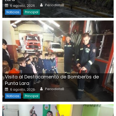
Author
Posted on
PeriodistaB
6 agosto, 2026
Noticias
Principal
Visita al Destacamento de Bomberos de
Punta Lara
Author
Posted on
PeriodistaB
6 agosto, 2026
Noticias
Principal