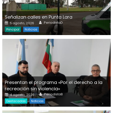
Señalizan calles en Punta Lara
Author
Posted on
PeriodistaD
5 agosto, 2026
Principal
Noticias
Presentan el programa «Por el derecho a la
recreación sin violencia»
Author
Posted on
PeriodistaB
4 agosto, 2026
Destacadas
Noticias