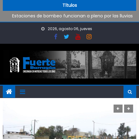
Operativo de limpieza de desagües en Punta Lara
Skip to content
Títulos
Estaciones de bombeo funcionan a pleno por las lluvias
Visita al Destacamento de Bomberos de Punta Lara
Coreografía en los Juegos
2026, agosto 06, jueves
Fútbol Inclusivo en Camba
Operativo de limpieza de desagües en Punta Lara