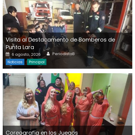
Visita al Destacamento de Bomberos de
Punta Lara
Author
Posted on
PeriodistaB
6 agosto, 2026
Noticias
Principal
Coreografía en los Juegos