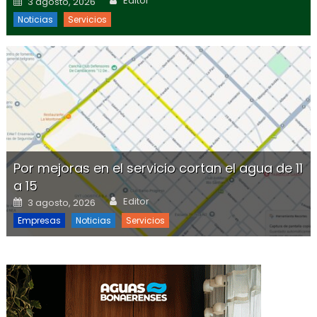
Editor
3 agosto, 2026
Noticias
Servicios
Por mejoras en el servicio cortan el agua de 11
a 15
Author
Posted on
Editor
3 agosto, 2026
Empresas
Noticias
Servicios