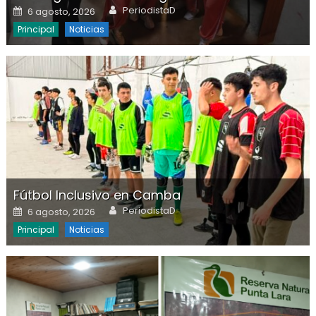
Author
Posted on
PeriodistaD
6 agosto, 2026
Principal
Noticias
Fútbol Inclusivo en Camba
Author
Posted on
PeriodistaD
6 agosto, 2026
Principal
Noticias