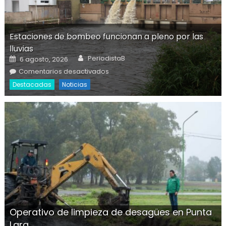
Estaciones de bombeo funcionan a pleno por las
lluvias
Author
Posted on
PeriodistaB
6 agosto, 2026
l
en Estaciones de bombeo
Comentarios desactivados
funcionan a pleno por las lluvias
Destacadas
Noticias
Operativo de limpieza de desagües en Punta
Lara