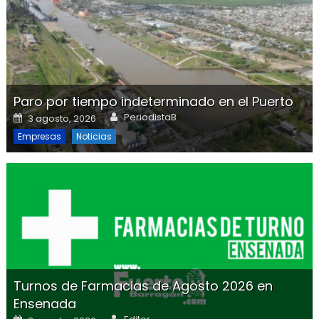
Paro por tiempo indeterminado en el Puerto
Author
Posted on
PeriodistaB
3 agosto, 2026
Empresas
Noticias
Turnos de Farmacias de Agosto 2026 en
Ensenada
Author
Posted on