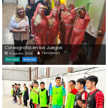
Coreografía en los Juegos
Author
Posted on
PeriodistaD
6 agosto, 2026
Principal
Noticias