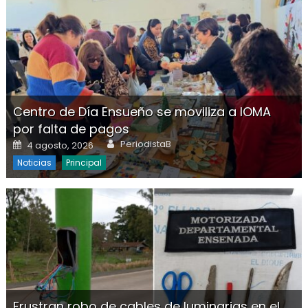
Centro de Día Ensueño se moviliza a IOMA
por falta de pagos
Author
Posted on
PeriodistaB
4 agosto, 2026
Noticias
Principal
Frustran robo de cables de luminarias en el