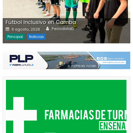
Fútbol Inclusivo en Camba
Author
Posted on
PeriodistaD
6 agosto, 2026
Principal
Noticias