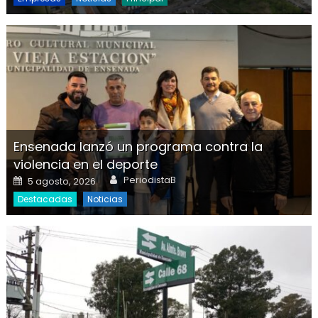
Ensenada lanzó un programa contra la
violencia en el deporte
Author
Posted on
PeriodistaB
5 agosto, 2026
Destacadas
Noticias