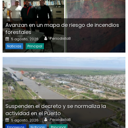
Avanzan en un mapa de riesgo de incendios
forestales
Author
Posted on
PeriodistaB
5 agosto, 2026
Noticias
Principal
Suspenden el decreto y se normaliza la
actividad en el Puerto
Author
Posted on
PeriodistaB
5 agosto, 2026
Empresas
Noticias
Principal