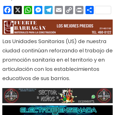
Facebook
X
WhatsApp
Messenger
Telegram
Email
Copy
Print
Comp
Link
Las Unidades Sanitarias (US) de nuestra
ciudad continúan reforzando el trabajo de
promoción sanitaria en el territorio y en
articulación con los establecimientos
educativos de sus barrios.