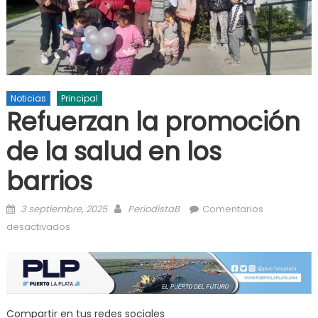
Noticias
Principal
Refuerzan la promoción
de la salud en los
barrios
Posted on
Author
3 septiembre, 2025
PeriodistaB
Comentarios
en Refuerzan la promoción de la salud en los barrios
desactivados
Compartir en tus redes sociales