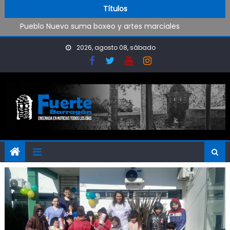
Trabajos de mantenimiento y mejoras en la Isla Santiago
Skip to content
Títulos
Pueblo Nuevo suma boxeo y artes marciales
OPINIÓN: ¿Hasta cuándo vamos a soportar todo esto?
El Rojo juega este sábado en Ensenada y necesita ganar
2026, agosto 08, sábado