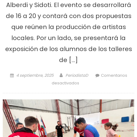
Alberdi y Sidoti. El evento se desarrollará
de 16 a 20 y contará con dos propuestas
que reúnen la producción de artistas
locales. Por un lado, se presentará la
exposición de los alumnos de los talleres
de […]
Posted on
Author
4 septiembre, 2025
PeriodistaD
Comentarios
en Se realiza la muestra
desactivados
artística Trascender