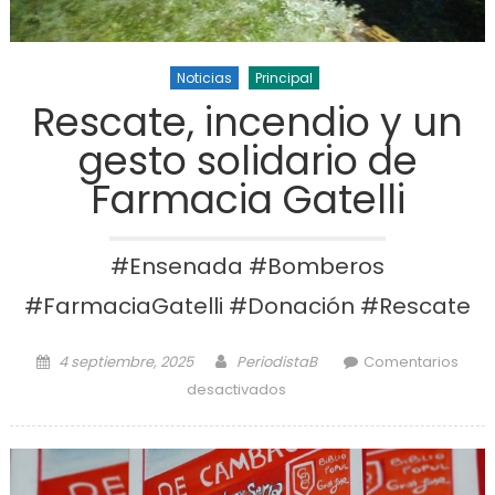
Noticias
Principal
Rescate, incendio y un
gesto solidario de
Farmacia Gatelli
#Ensenada #Bomberos
#FarmaciaGatelli #Donación #Rescate
Posted on
Author
4 septiembre, 2025
PeriodistaB
Comentarios
en Rescate, incendio y un
desactivados
gesto solidario de Farmacia
Gatelli