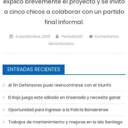
explicó brevemente el proyecto y se invitó
a cinco chicos a colaborar con un partido
final informal.
Posted on
Author
4 septiembre, 2025
PeriodistaD
Comentarios
en Interacción en el Fútbol
desactivados
Inclusivo
ENTRADAS RECIENTES
Al fin Defensores pudo reencontrarse con el triunfo
El Rojo juega este sábado en Ensenada y necesita ganar
Oportunidad para ingresar a la Policía Bonaerense
Trabajos de mantenimiento y mejoras en la Isla Santiago