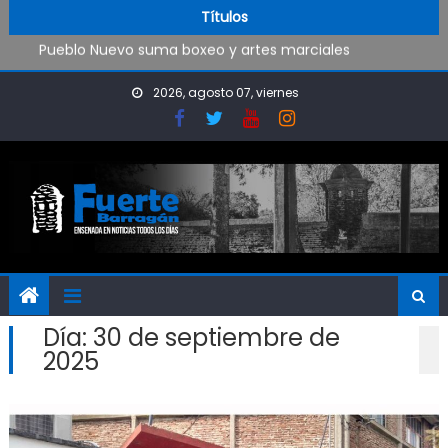
Trabajos de mantenimiento y mejoras en la Isla Santiago
Skip to content
Títulos
Pueblo Nuevo suma boxeo y artes marciales
OPINIÓN: ¿Hasta cuándo vamos a soportar todo esto?
El Rojo juega este sábado en Ensenada y necesita ganar
2026, agosto 07, viernes
Día:
30 de septiembre de
2025