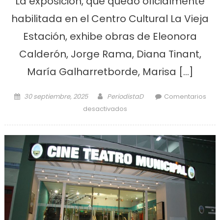
La exposición, que quedó oficialmente
habilitada en el Centro Cultural La Vieja
Estación, exhibe obras de Eleonora
Calderón, Jorge Rama, Diana Tinant,
María Galharretborde, Marisa […]
Posted on
Author
30 septiembre, 2025
PeriodistaD
Comentarios
en Se inauguró una muestra
desactivados
artística