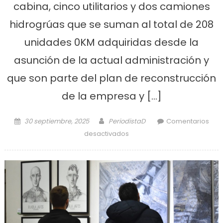
cabina, cinco utilitarios y dos camiones
hidrogrúas que se suman al total de 208
unidades 0KM adquiridas desde la
asunción de la actual administración y
que son parte del plan de reconstrucción
de la empresa y […]
Posted on
Author
30 septiembre, 2025
PeriodistaD
Comentarios
en ABSA presentó nuevos
desactivados
vehículos