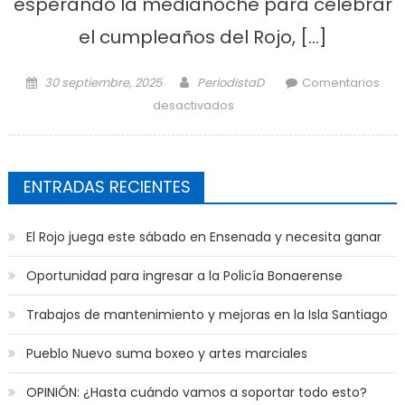
esperando la medianoche para celebrar
el cumpleaños del Rojo, […]
Posted on
Author
30 septiembre, 2025
PeriodistaD
Comentarios
en Defensores prepara un
desactivados
aniversario con música y
gastronomía
ENTRADAS RECIENTES
El Rojo juega este sábado en Ensenada y necesita ganar
Oportunidad para ingresar a la Policía Bonaerense
Trabajos de mantenimiento y mejoras en la Isla Santiago
Pueblo Nuevo suma boxeo y artes marciales
OPINIÓN: ¿Hasta cuándo vamos a soportar todo esto?