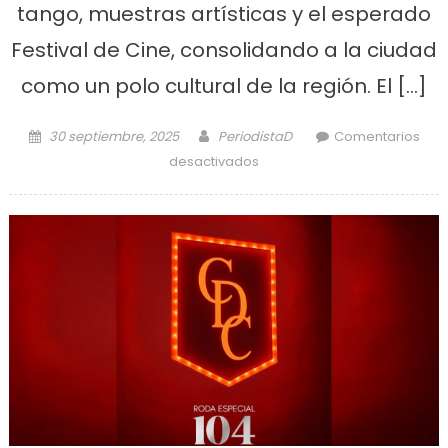
tango, muestras artísticas y el esperado
Festival de Cine, consolidando a la ciudad
como un polo cultural de la región. El […]
Posted on
Author
30 septiembre, 2025
PeriodistaD
Comentarios
en Actividades en octubre
desactivados
en el Teatro Municipal