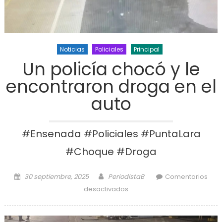
Noticias
Policiales
Principal
Un policía chocó y le
encontraron droga en el
auto
#Ensenada #Policiales #PuntaLara
#Choque #Droga
Posted on
Author
30 septiembre, 2025
PeriodistaB
Comentarios
en Un policía chocó y le
desactivados
encontraron droga en el
auto