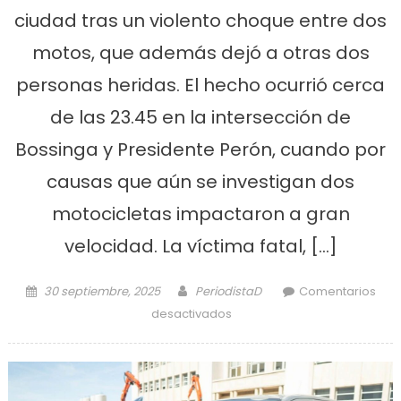
ciudad tras un violento choque entre dos
motos, que además dejó a otras dos
personas heridas. El hecho ocurrió cerca
de las 23.45 en la intersección de
Bossinga y Presidente Perón, cuando por
causas que aún se investigan dos
motocicletas impactaron a gran
velocidad. La víctima fatal, […]
Posted on
Author
30 septiembre, 2025
PeriodistaD
Comentarios
en Trágico accidente entre
desactivados
dos motos en P. Perón y
Bossinga