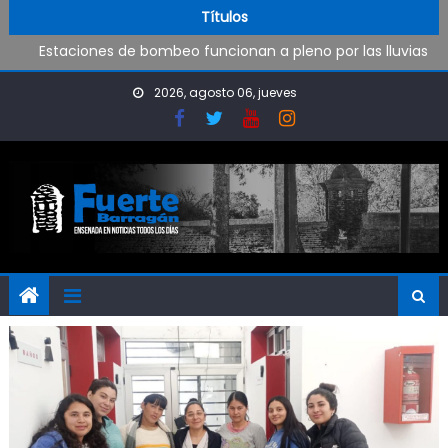
Skip to content
Operativo de limpieza de desagües en Punta Lara
Títulos
Estaciones de bombeo funcionan a pleno por las lluvias
Visita al Destacamento de Bomberos de Punta Lara
OPINIÓN: ¿Hasta cuándo vamos a soportar todo esto?
2026, agosto 06, jueves