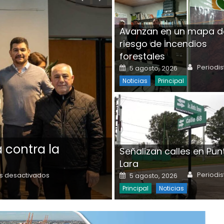
Avanzan en un mapa d
riesgo de incendios
forestales
Author
Posted on
Periodis
5 agosto, 2026
Noticias
Principal
 contra la
Presentan el prog
Señalizan calles en Pun
recreación sin vio
Lara
Author
Author
en Ensenada lanzó
Posted on
Posted on
Periodis
Periodi
s desactivados
4 agosto, 2026
5 agosto, 2026
un programa
contra la violencia
Destacadas
Noticias
Principal
Noticias
en el deporte