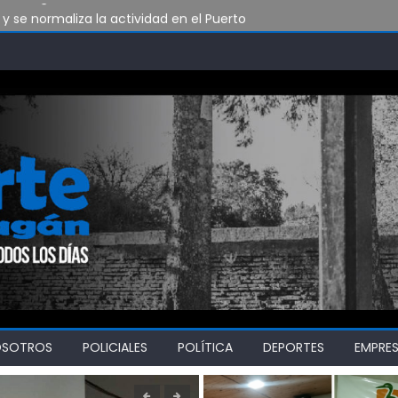
y se normaliza la actividad en el Puerto
grama contra la violencia en el deporte
nta Lara
«Por el derecho a la recreación sin violencia»
 riesgo de incendios forestales
OSOTROS
POLICIALES
POLÍTICA
DEPORTES
EMPRE