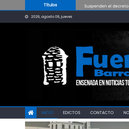
Skip to content
Suspenden el decreto 
Títulos
Ensenada lanzó un pro
2026, agosto 06, jueves
Señalizan calles en Pu
Presentan el programa 
Avanzan en un mapa de
INICIO
EDICTOS
CONTACTO
N