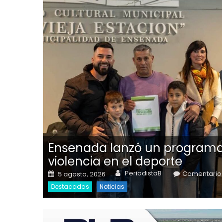
a en
Ensenada lanzó un programa
violencia en el deporte
Author
anza la
Posted on
PeriodistaB
Comentario
5 agosto, 2026
rucción de
icisenda en
Destacadas
Noticias
nal 74