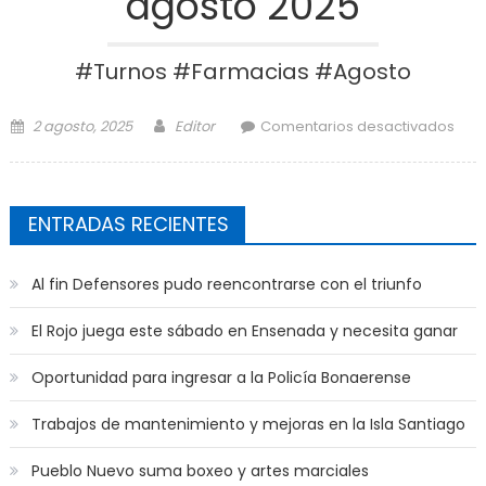
agosto 2025
#Turnos #Farmacias #Agosto
Posted on
Author
en 
2 agosto, 2025
Editor
Comentarios desactivados
Far
de 
ENTRADAS RECIENTES
2
Al fin Defensores pudo reencontrarse con el triunfo
El Rojo juega este sábado en Ensenada y necesita ganar
Oportunidad para ingresar a la Policía Bonaerense
Trabajos de mantenimiento y mejoras en la Isla Santiago
Pueblo Nuevo suma boxeo y artes marciales