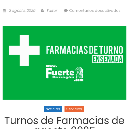
Posted on
Author
en
2 agosto, 2025
Editor
Comentarios desactivados
ina
la 
Ri
c
bici
fa
Noticias
Servicios
Turnos de Farmacias de