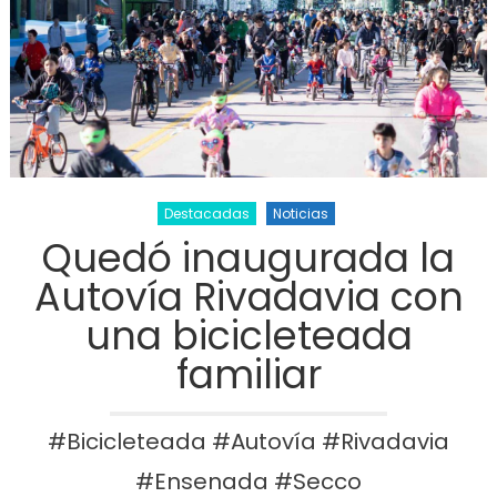
Destacadas
Noticias
Quedó inaugurada la
Autovía Rivadavia con
una bicicleteada
familiar
#Bicicleteada #Autovía #Rivadavia
#Ensenada #Secco