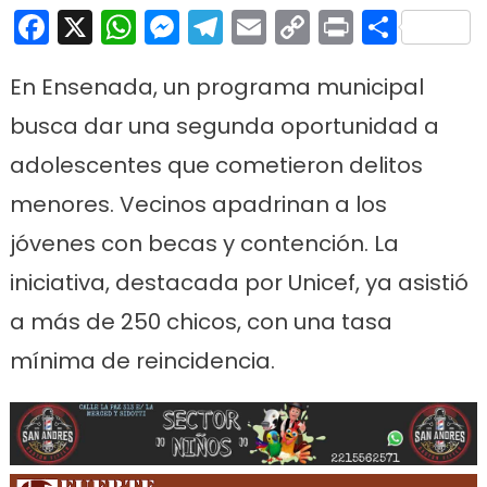
Facebook
X
WhatsApp
Messenger
Telegram
Email
Copy
Print
Comp
Link
En Ensenada, un programa municipal
busca dar una segunda oportunidad a
adolescentes que cometieron delitos
menores. Vecinos apadrinan a los
jóvenes con becas y contención. La
iniciativa, destacada por Unicef, ya asistió
a más de 250 chicos, con una tasa
mínima de reincidencia.