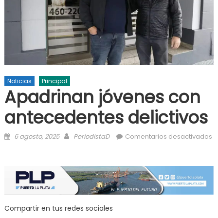
Noticias
Principal
Apadrinan jóvenes con
antecedentes delictivos
Posted on
Author
6 agosto, 2025
PeriodistaD
Comentarios desactivados
en Apadrinan jóvenes con antecedentes delictivos
Compartir en tus redes sociales