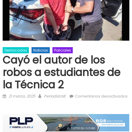
Destacadas
Noticias
Policiales
Cayó el autor de los
robos a estudiantes de
la Técnica 2
Posted on
Author
21 marzo, 2025
PeriodistaB
Comentarios desactivados
en Cayó el autor de los robos a estudiantes de la Técnica 2