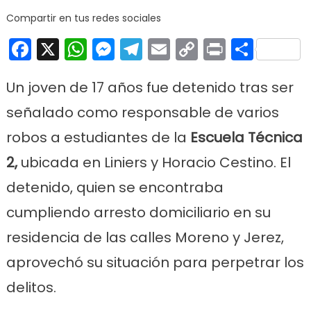
Compartir en tus redes sociales
Facebook
X
WhatsApp
Messenger
Telegram
Email
Copy
Print
Comp
Link
Un joven de 17 años fue detenido tras ser
señalado como responsable de varios
robos a estudiantes de la
Escuela Técnica
2,
ubicada en Liniers y Horacio Cestino. El
detenido, quien se encontraba
cumpliendo arresto domiciliario en su
residencia de las calles Moreno y Jerez,
aprovechó su situación para perpetrar los
delitos.