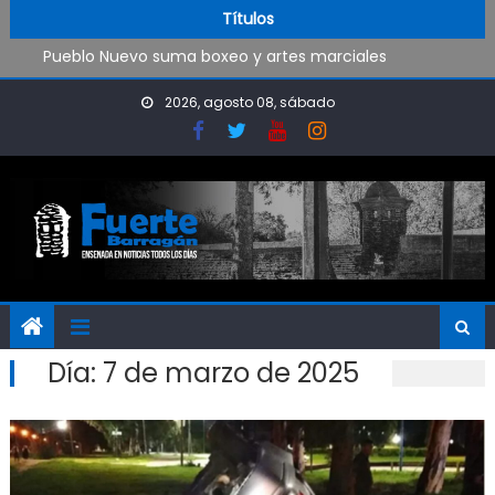
Trabajos de mantenimiento y mejoras en la Isla Santiago
Skip to content
Títulos
Pueblo Nuevo suma boxeo y artes marciales
OPINIÓN: ¿Hasta cuándo vamos a soportar todo esto?
El Rojo juega este sábado en Ensenada y necesita ganar
2026, agosto 08, sábado
Día:
7 de marzo de 2025