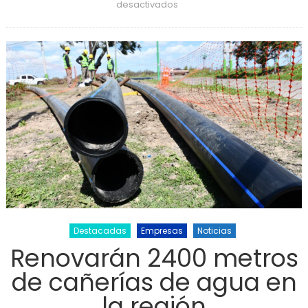
en Vuelco y milagro en una
desactivados
rotonda: dos heridos
Destacadas
Empresas
Noticias
Renovarán 2400 metros
de cañerías de agua en
la región