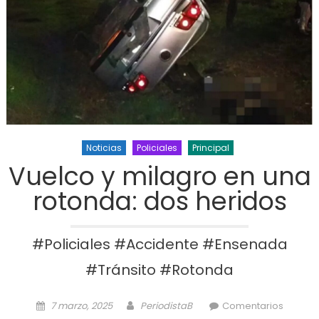
Noticias
Policiales
Principal
Vuelco y milagro en una
rotonda: dos heridos
#Policiales #Accidente #Ensenada
#Tránsito #Rotonda
Posted on
Author
7 marzo, 2025
PeriodistaB
Comentarios