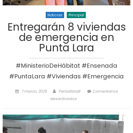
Noticias
Principal
Entregarán 8 viviendas
de emergencia en
Punta Lara
#MinisterioDeHábitat #Ensenada
#PuntaLara #Viviendas #Emergencia
Posted on
Author
7 marzo, 2025
PeriodistaB
Comentarios
en Entregarán 8 viviendas
desactivados
de emergencia en Punta
Lara