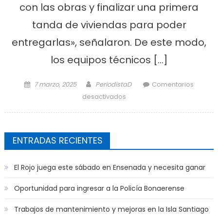
con las obras y finalizar una primera
tanda de viviendas para poder
entregarlas», señalaron. De este modo,
los equipos técnicos […]
Posted on
Author
7 marzo, 2025
PeriodistaD
Comentarios
en Viviendas para la ciudad
desactivados
ENTRADAS RECIENTES
El Rojo juega este sábado en Ensenada y necesita ganar
Oportunidad para ingresar a la Policía Bonaerense
Trabajos de mantenimiento y mejoras en la Isla Santiago