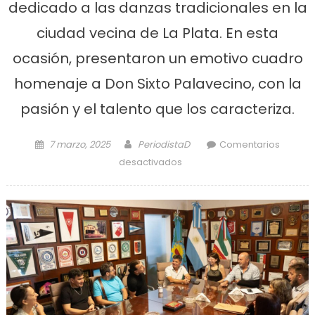
dedicado a las danzas tradicionales en la
ciudad vecina de La Plata. En esta
ocasión, presentaron un emotivo cuadro
homenaje a Don Sixto Palavecino, con la
pasión y el talento que los caracteriza.
Posted on
Author
7 marzo, 2025
PeriodistaD
Comentarios
en Ensenada llevó sus
desactivados
danzas a «El Rincón de los
Amigos»