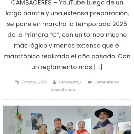
CAMBACERES – YouTube Luego de un
largo parate y una extensa preparación,
se pone en marcha la temporada 2025
de la Primera “C”, con un torneo mucho
más lógico y menos extenso que el
maratónico realizado el año pasado. Con
un reglamento más […]
Posted on
Author
7 marzo, 2025
PeriodistaD
Comentarios
en Defensores inicia hoy en
desactivados
Mercedes una nueva
temporada en la C