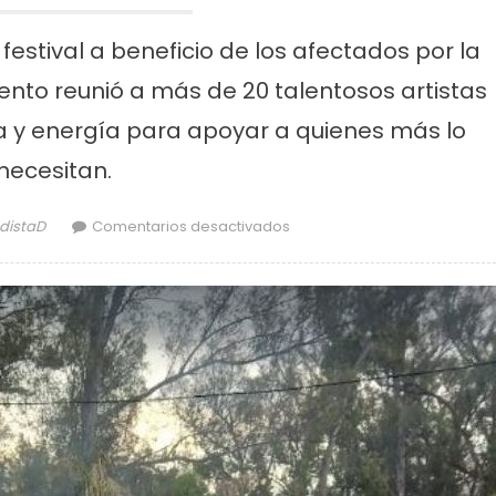
 festival a beneficio de los afectados por la
ento reunió a más de 20 talentosos artistas
a y energía para apoyar a quienes más lo
necesitan.
or
en Exitoso festival a benefic
odistaD
Comentarios desactivados