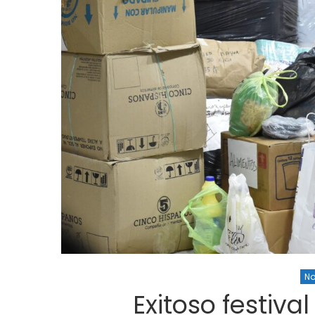
Cultura
Noticias
Principal
Cultura
No
n la
«Los Remolinos» revolucionan Punta
Murga los re
Lara con su Carnaval Barrial
años con gu
carnaval
No
Exitoso festiva