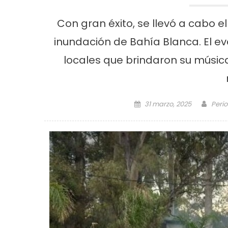
Con gran éxito, se llevó a cabo el
inundación de Bahía Blanca. El ev
locales que brindaron su músic
Posted on
Auth
31 marzo, 2025
Peri