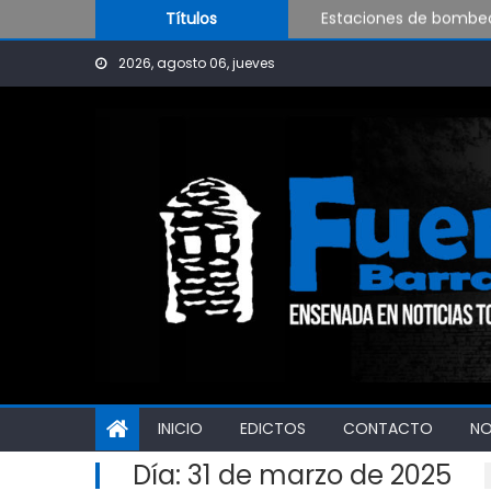
Estaciones de bombeo 
Skip to content
Títulos
Visita al Destacamen
2026, agosto 06, jueves
OPINIÓN: ¿Hasta cuán
INICIO
EDICTOS
CONTACTO
N
Día:
31 de marzo de 2025