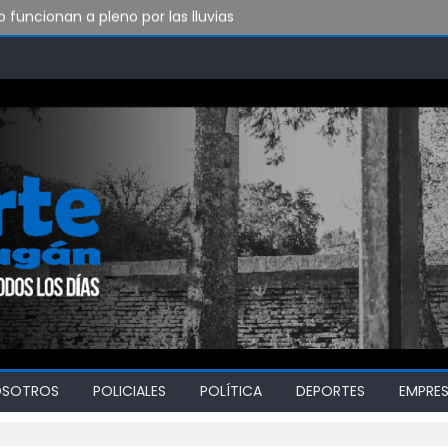
funcionan a pleno por las lluvias
to de Bomberos de Punta Lara
do vamos a soportar todo esto?
OSOTROS
POLICIALES
POLÍTICA
DEPORTES
EMPRE