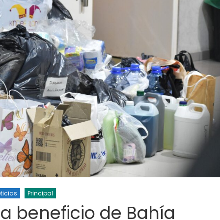
ticias
Cultura
Noticias
Principal
molinos festeja sus 16
Casa del Tango: noche especial
iso de lentejas y
clases gratuitas y tarde de Mil
ticias
Principal
l a beneficio de Bahía