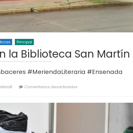
ticias
Principal
n la Biblioteca San Martín
baceres #MeriendaLiteraria #Ensenada
or
en Merienda literaria en la B
odistaB
Comentarios desactivados