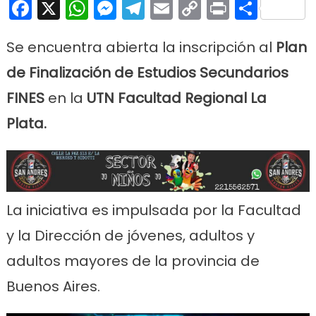
Facebook
X
WhatsApp
Messenger
Telegram
Email
Copy
Print
Comp
Link
Se encuentra abierta la inscripción al
Plan
de Finalización de Estudios Secundarios
FINES
en la
UTN Facultad Regional La
Plata.
La iniciativa es impulsada por la Facultad
y la Dirección de jóvenes, adultos y
adultos mayores de la provincia de
Buenos Aires.