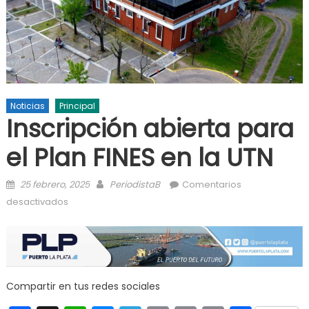
Noticias
Principal
Inscripción abierta para
el Plan FINES en la UTN
Posted on
Author
25 febrero, 2025
PeriodistaB
Comentarios
en Inscripción abierta para el Plan FINES en la UTN
desactivados
Compartir en tus redes sociales