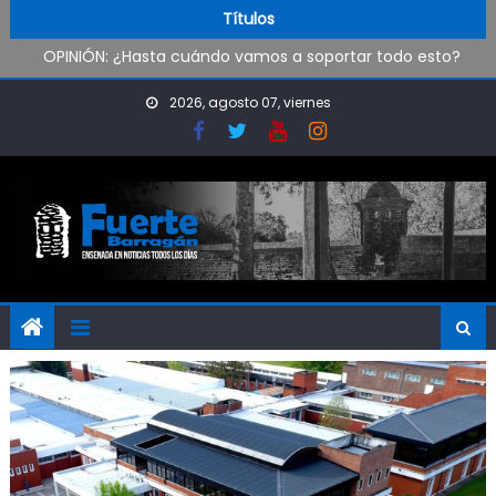
Pueblo Nuevo suma boxeo y artes marciales
Skip to content
Títulos
OPINIÓN: ¿Hasta cuándo vamos a soportar todo esto?
Oxbow Argentina brindó talleres de empleabilidad a
estudiantes de escuelas técnicas de Ensenada y Berisso
2026, agosto 07, viernes
Oportunidad para ingresar a la Policía Bonaerense