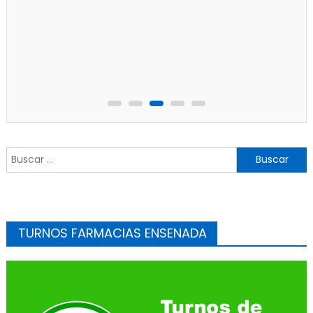
Policiales
Principal
Un partido de fútbol en Progreso terminó con
jugadores heridos
Buscar:
TURNOS FARMACIAS ENSENADA