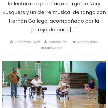
la lectura de poesías a cargo de Nury
Busquets y un cierre musical de tango con
Hernán Gallego, acompañado por la
pareja de baile […]
Posted on
Author
24 febrero, 2025
PeriodistaD
Comentarios
en Se estrenó «El Puente»
desactivados