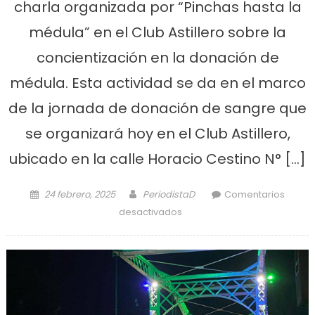
charla organizada por “Pinchas hasta la
médula” en el Club Astillero sobre la
concientización en la donación de
médula. Esta actividad se da en el marco
de la jornada de donación de sangre que
se organizará hoy en el Club Astillero,
ubicado en la calle Horacio Cestino N° […]
Posted on
Author
24 febrero, 2025
PeriodistaD
Comentarios
en Habrá hoy una colecta
desactivados
de sangre en el club Astillero