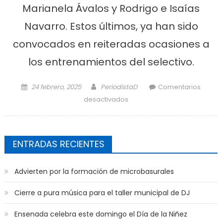
Marianela Ávalos y Rodrigo e Isaías
Navarro. Estos últimos, ya han sido
convocados en reiteradas ocasiones a
los entrenamientos del selectivo.
Posted on
Author
24 febrero, 2025
PeriodistaD
Comentarios
en El poli sede del
desactivados
entrenamiento del
seleccionado nacional de
boccia
ENTRADAS RECIENTES
Advierten por la formación de microbasurales
Cierre a pura música para el taller municipal de DJ
Ensenada celebra este domingo el Día de la Niñez