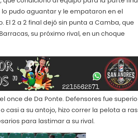
 que condicionó al equipo para la parte final
no lo pudo aguantar y le empataron en el
 El 2 a 2 final dejó sin punta a Camba, que
Barracas, su próximo rival, en un choque
rvicios
Empresas
Noticias
Servicios
Farmacias de Agosto
Por mejoras en el servicio corta
senada
agua de 11 a 15
el once de Da Ponte. Defensores fue superio
do casi a su antojo, hizo correr la pelota a ras
arios para lastimar a su rival.