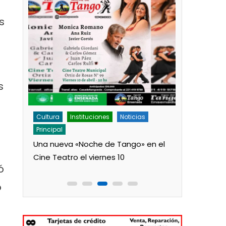
s
s
Cultura
Instituciones
Noticias
Cultura
N
Principal
,
Los jardine
Una nueva «Noche de Tango» en el
onga
salita de 1
Cine Teatro el viernes 10
ó
o