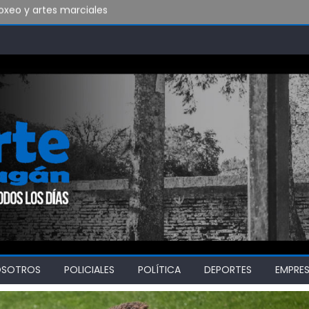
do vamos a soportar todo esto?
bado en Ensenada y necesita ganar
OSOTROS
POLICIALES
POLÍTICA
DEPORTES
EMPRE