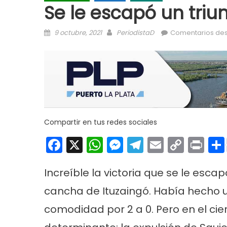
Se le escapó un triu
Posted on
Author
9 octubre, 2021
PeriodistaD
Comentarios des
Compartir en tus redes sociales
Facebook
X
WhatsApp
Messenger
Telegram
Email
Copy
Pri
Link
Increíble la victoria que se le es
cancha de Ituzaingó. Había hecho
comodidad por 2 a 0. Pero en el ci