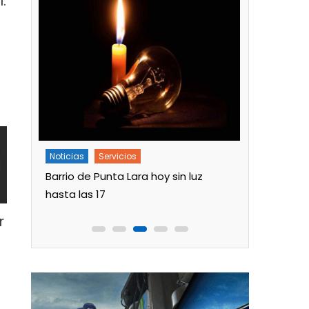
.
Noticias
Servicios
Noticias
n el
Barrio de Punta Lara hoy sin luz
Turnos de 
hasta las 17
en Ensena
r