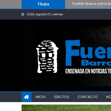
Skip to content
Títulos
OPINIÓN: ¿Hasta cuán
El Rojo juega este sá
2026, agosto 07, viernes
INICIO
EDICTOS
CONTACTO
N