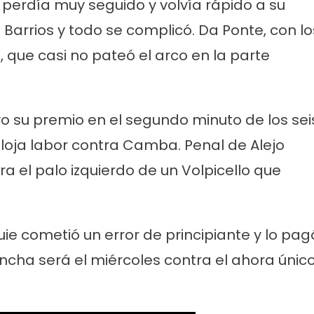
 perdía muy seguido y volvía rápido a su
e Barrios y todo se complicó. Da Ponte, con lo
, que casi no pateó el arco en la parte
tuvo su premio en el segundo minuto de los sei
 floja labor contra Camba. Penal de Alejo
ticias
Cultura
Noticias
Principal
a el palo izquierdo de un Volpicello que
molinos festeja sus 16
Casa del Tango: noche especial
iso de lentejas y
clases gratuitas y tarde de Mil
ie cometió un error de principiante y lo pag
ncha será el miércoles contra el ahora únic