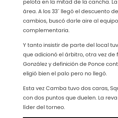
pelota en la mitad de la cancha. La
área. A los 33´ llegó el descuento d
cambios, buscó darle aire al equipo
complementaria.
Y tanto insistir de parte del local 
que adicionó el árbitro, otra vez de
Cultura
Noticias
Principal
Cultura
No
González y definición de Ponce contr
n la
«Los Remolinos» revolucionan Punta
Murga los re
eligió bien el palo pero no llegó.
Lara con su Carnaval Barrial
años con gu
carnaval
Esta vez Camba tuvo dos caras, Squ
con dos puntos que duelen. La reva
líder del torneo.