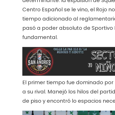
determinante: la expulsión de Squie,
Centro Español se le vino, el Rojo 
tiempo adicionado al reglamentario.
pasó a poder absoluto de Sportivo 
fundamental.
Noticias
Principal
Servicios
Noticias
Se
26
Trabajos en la red de agua en Villa
Turnos de 
Tranquila
2026 en En
El primer tiempo fue dominado por 
a su rival. Manejó los hilos del parti
de piso y encontró lo espacios neces