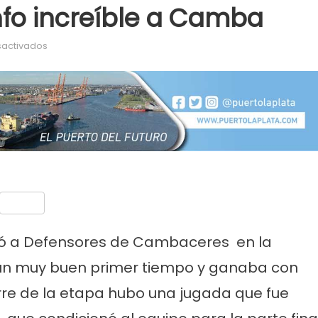
nfo increíble a Camba
en Se le escapó un triunfo increíble a Camba
activados
nt
Compartir
capó a Defensores de Cambaceres
en la
 un muy buen primer tiempo y ganaba con
erre de la etapa hubo una jugada que fue