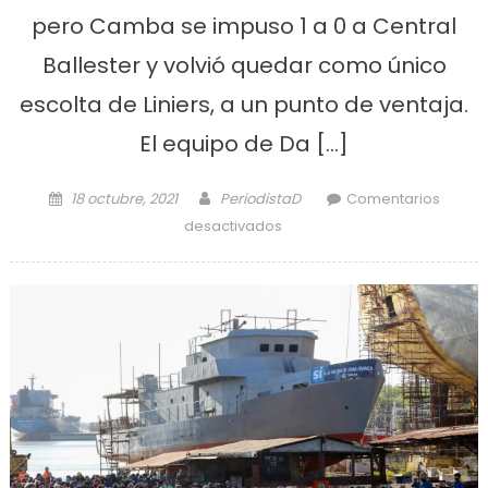
pero Camba se impuso 1 a 0 a Central
Ballester y volvió quedar como único
escolta de Liniers, a un punto de ventaja.
El equipo de Da […]
Posted on
Author
18 octubre, 2021
PeriodistaD
Comentarios
en Camba sigue regalando
desactivados
alegrías a su gente