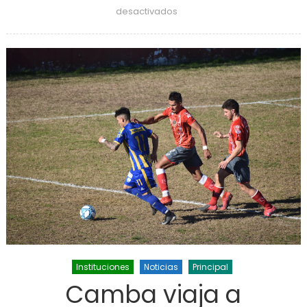
en Un nuevo y sentido
desactivados
homenaje a las madres en
su día
Instituciones
Noticias
Principal
Camba viaja a