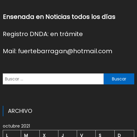
Ensenada en Noticias todos los días
Registro DNDA: en trámite
Mail: fuertebarragan@hotmail.com
Buscar:
ARCHIVO
octubre 2021
L
M
X
J
V
S
D