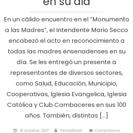
en su día
En un cálido encuentro en el “Monumento
a las Madres”, el Intendente Mario Secco
encabezó el acto en reconocimiento a
todas las madres ensenadenses en su
día. Se les entregó un presente a
representantes de diversos sectores,
como Salud, Educación, Municipio,
Cooperativas, Iglesia Evangelica, Iglesia
Católica y Club Cambaceres en sus 100
años. También, distintas […]
Posted on
Author
18 octubre, 2021
PeriodistaD
Comentarios