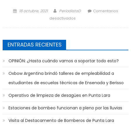
Posted on
Author
18 octubre, 2021
PeriodistaD
Comentarios
en Camba viaja a Rodríguez
desactivados
por tres puntos
fundamentales. TV en vivo
ENTRADAS RECIENTES
OPINIÓN: ¿Hasta cuándo vamos a soportar todo esto?
Oxbow Argentina brindó talleres de empleabilidad a
estudiantes de escuelas técnicas de Ensenada y Berisso
Operativo de limpieza de desagües en Punta Lara
Estaciones de bombeo funcionan a pleno por las lluvias
Visita al Destacamento de Bomberos de Punta Lara