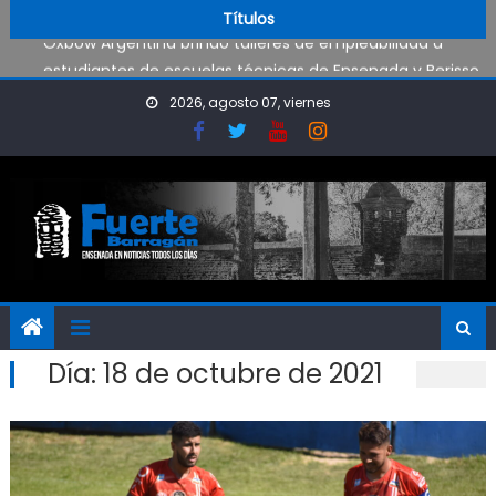
Oxbow Argentina brindó talleres de empleabilidad a
Skip to content
Títulos
estudiantes de escuelas técnicas de Ensenada y Berisso
Operativo de limpieza de desagües en Punta Lara
Estaciones de bombeo funcionan a pleno por las lluvias
2026, agosto 07, viernes
Visita al Destacamento de Bomberos de Punta Lara
OPINIÓN: ¿Hasta cuándo vamos a soportar todo esto?
Día:
18 de octubre de 2021