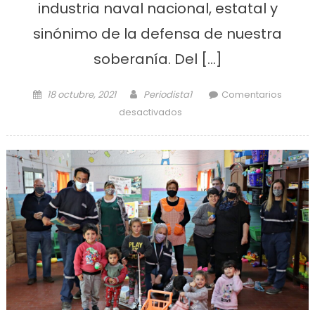
industria naval nacional, estatal y
sinónimo de la defensa de nuestra
soberanía. Del […]
Posted on
Author
18 octubre, 2021
Periodista1
Comentarios
en Tras nueve años, Astillero
desactivados
volvió a botar una
embarcación