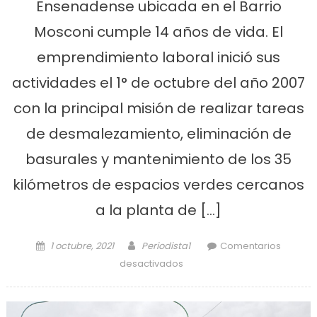
Ensenadense ubicada en el Barrio
Mosconi cumple 14 años de vida. El
emprendimiento laboral inició sus
actividades el 1° de octubre del año 2007
con la principal misión de realizar tareas
de desmalezamiento, eliminación de
basurales y mantenimiento de los 35
kilómetros de espacios verdes cercanos
a la planta de […]
Posted on
Author
1 octubre, 2021
Periodista1
Comentarios
en La cooperativa Futuro
desactivados
Ensenadense cumple 14
años