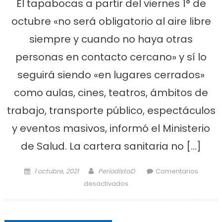
El tapabocas a partir del viernes 1° de
octubre «no será obligatorio al aire libre
siempre y cuando no haya otras
personas en contacto cercano» y sí lo
seguirá siendo «en lugares cerrados»
como aulas, cines, teatros, ámbitos de
trabajo, transporte público, espectáculos
y eventos masivos, informó el Ministerio
de Salud. La cartera sanitaria no […]
Posted on
Author
1 octubre, 2021
PeriodistaD
Comentarios
en A partir de la fecha deja
desactivados
de ser obligatorio el uso de
tapabocas en la calle