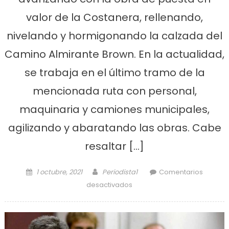
valor de la Costanera, rellenando,
nivelando y hormigonando la calzada del
Camino Almirante Brown. En la actualidad,
se trabaja en el último tramo de la
mencionada ruta con personal,
maquinaria y camiones municipales,
agilizando y abaratando las obras. Cabe
resaltar […]
Posted on
Author
1 octubre, 2021
Periodista1
Comentarios
en Avanza la puesta en valor
desactivados
de la Costanera de Punta
Lara