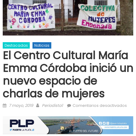
Destacadas
Noticias
El Centro Cultural María
Emma Córdoba inició un
nuevo espacio de
charlas de mujeres
Posted on
Author
en El
7 mayo, 2019
Periodista1
Comentarios desactivados
Cent
Cult
Mar
Em