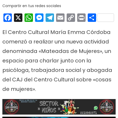
Cór
Compartir en tus redes sociales
inici
Facebook
X
WhatsApp
Messenger
Telegram
Email
Copy
Print
Comp
nue
esp
Link
de
El Centro Cultural María Emma Córdoba
char
de
comenzó a realizar una nueva actividad
muj
denominada «Mateadas de Mujeres», un
espacio para charlar junto con la
psicóloga, trabajadora social y abogada
del CAJ del Centro Cultural sobre «cosas
de mujeres».