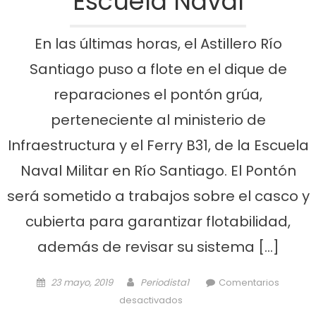
Escuela Naval
En las últimas horas, el Astillero Río
Santiago puso a flote en el dique de
reparaciones el pontón grúa,
perteneciente al ministerio de
Infraestructura y el Ferry B31, de la Escuela
Naval Militar en Río Santiago. El Pontón
será sometido a trabajos sobre el casco y
cubierta para garantizar flotabilidad,
además de revisar su sistema […]
Posted on
Author
23 mayo, 2019
Periodista1
Comentarios
en El ARS inició la reparación
desactivados
del pontón grúa y del Ferry