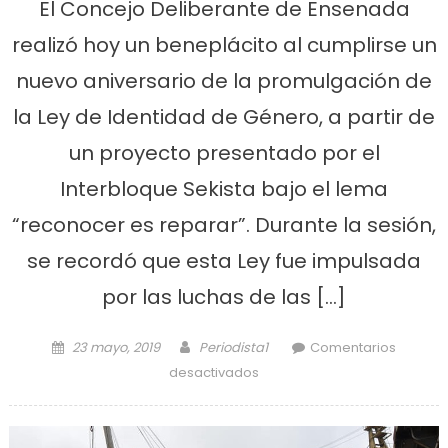
El Concejo Deliberante de Ensenada
realizó hoy un beneplácito al cumplirse un
nuevo aniversario de la promulgación de
la Ley de Identidad de Género, a partir de
un proyecto presentado por el
Interbloque Sekista bajo el lema
“reconocer es reparar”. Durante la sesión,
se recordó que esta Ley fue impulsada
por las luchas de las […]
Posted on
Author
23 mayo, 2019
Periodista1
Comentarios
en Celebran un nuevo
desactivados
aniversario de la
promulgación de la Ley de
Identidad de Género