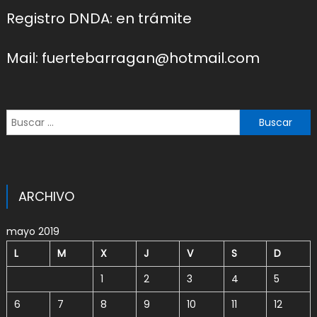
Registro DNDA: en trámite
Mail: fuertebarragan@hotmail.com
Buscar:
ARCHIVO
mayo 2019
L
M
X
J
V
S
D
1
2
3
4
5
6
7
8
9
10
11
12