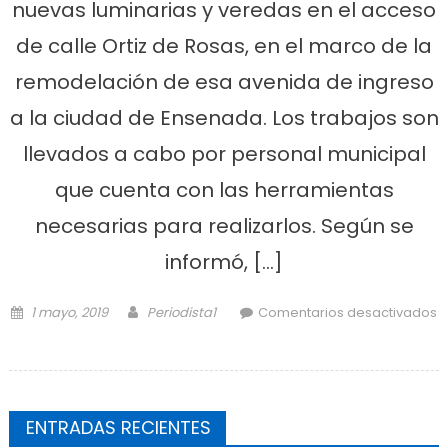
nuevas luminarias y veredas en el acceso
de calle Ortiz de Rosas, en el marco de la
remodelación de esa avenida de ingreso
a la ciudad de Ensenada. Los trabajos son
llevados a cabo por personal municipal
que cuenta con las herramientas
necesarias para realizarlos. Según se
informó, […]
Posted on
Author
1 mayo, 2019
Periodista1
Comentarios desactivados
en Colocaron nuevas luminarias en
el acceso de la calle Ortíz de Rosas
ENTRADAS RECIENTES