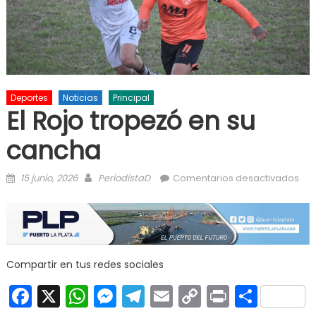
Deportes
Noticias
Principal
El Rojo tropezó en su
cancha
Posted on
Author
en E
15 junio, 2026
PeriodistaD
Comentarios desactivados
Roj
tro
en 
ca
Compartir en tus redes sociales
Facebook
X
WhatsApp
Messenger
Telegram
Email
Copy
Print
Comp