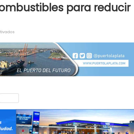
ombustibles para reducir
en YPF evalúa nuevos combustibles para reducir emisiones
tivados
nt
Compartir