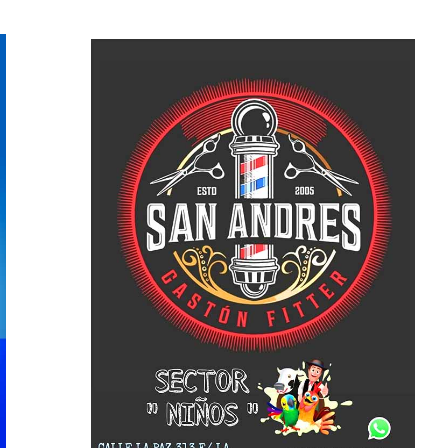
ticias
Cultura
Noticias
Principal
molinos festeja sus 16
Casa del Tango: noche especial
iso de lentejas y
clases gratuitas y tarde de Mil