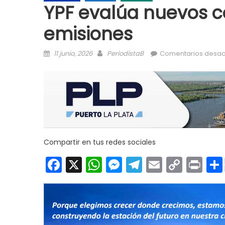
YPF evalúa nuevos c
emisiones
Posted on
Author
11 junio, 2026
PeriodistaB
Comentarios desac
Compartir en tus redes sociales
Facebook
X
WhatsApp
Messenger
Telegram
Email
Copy
Pri
Link