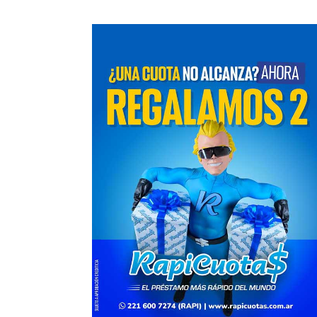
Cultura
Noticias
Principal
Cultura
No
n la
«Los Remolinos» revolucionan Punta
Murga los re
Lara con su Carnaval Barrial
años con gu
carnaval