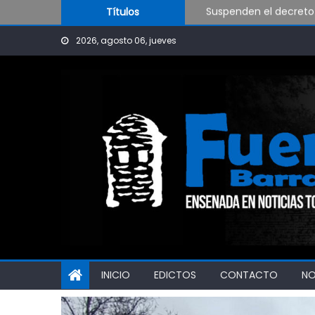
Skip to content
Suspenden el decreto 
Títulos
Ensenada lanzó un pro
2026, agosto 06, jueves
Coreografía en los Ju
INICIO
EDICTOS
CONTACTO
N