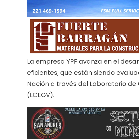
Noticias
Principal
Servicios
Noticias
Se
26
Trabajos en la red de agua en Villa
Turnos de 
La empresa YPF avanza en el desar
Tranquila
2026 en En
eficientes, que están siendo evalu
Nación a través del Laboratorio de
(LCEGV).