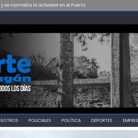
y se normaliza la actividad en el Puerto
grama contra la violencia en el deporte
egos
OSOTROS
POLICIALES
POLÍTICA
DEPORTES
EMPRE