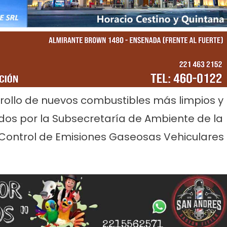
rvicios
Empresas
Noticias
Servicios
Farmacias de Agosto
Por mejoras en el servicio corta
rollo de nuevos combustibles más limpios y
senada
agua de 11 a 15
ados por la Subsecretaría de Ambiente de la
 Control de Emisiones Gaseosas Vehiculares