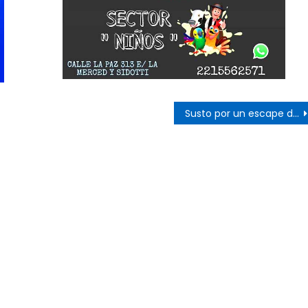
s
Susto por un escape de gas en Punta Lara
ticias
Cultura
Noticias
Principal
molinos festeja sus 16
Casa del Tango: noche especial
iso de lentejas y
clases gratuitas y tarde de Mil