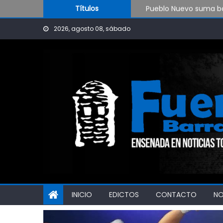
Skip to content
Pueblo Nuevo suma bo
Títulos
OPINIÓN: ¿Hasta cuán
2026, agosto 08, sábado
El Rojo juega este sá
INICIO
EDICTOS
CONTACTO
N