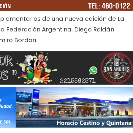
plementarios de una nueva edición de La
la Federación Argentina, Diego Roldán
miro Bordón.
rvicios
Empresas
Noticias
Servicios
Farmacias de Agosto
Por mejoras en el servicio corta
senada
agua de 11 a 15