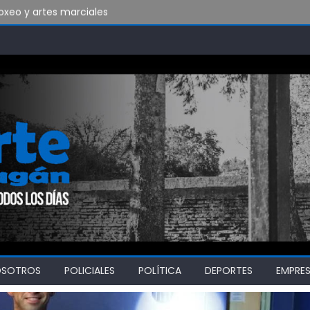
xeo y artes marciales
do vamos a soportar todo esto?
bado en Ensenada y necesita ganar
OSOTROS
POLICIALES
POLÍTICA
DEPORTES
EMPRE