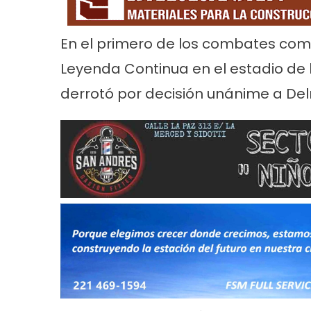
En el primero de los combates com
Leyenda Continua en el estadio de 
derrotó por decisión unánime a Del
Noticias
Principal
Servicios
Noticias
Se
26
Trabajos en la red de agua en Villa
Turnos de 
Tranquila
2026 en En