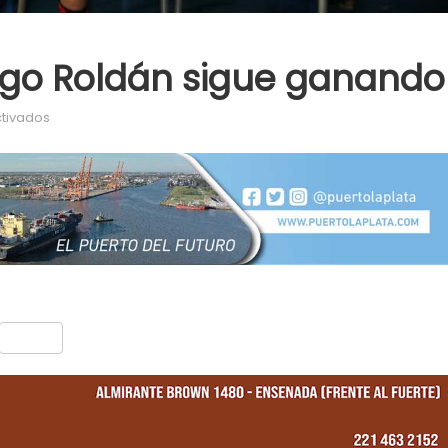
iego Roldán sigue ganando
en El boxeador local Diego Roldán sigue ganando
tivados
nt
Compartir