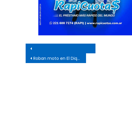
Navegación de entrada
Roban moto en El Dique y los detienen por las Cámaras de Seguridad
Cultura
Noticias
Principal
Cultura
No
n la
«Los Remolinos» revolucionan Punta
Murga los re
Lara con su Carnaval Barrial
años con gu
carnaval