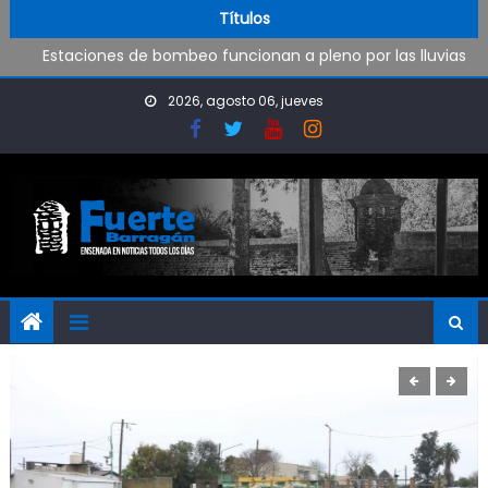
Operativo de limpieza de desagües en Punta Lara
Skip to content
Títulos
Estaciones de bombeo funcionan a pleno por las lluvias
Visita al Destacamento de Bomberos de Punta Lara
Coreografía en los Juegos
2026, agosto 06, jueves
Fútbol Inclusivo en Camba
Operativo de limpieza de desagües en Punta Lara