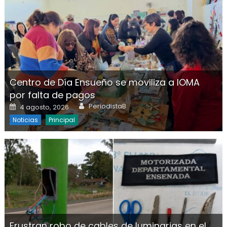
Centro de Día Ensueño se moviliza a IOMA
por falta de pagos
Author
Posted on
PeriodistaB
4 agosto, 2026
Noticias
Principal
Frustran robo de cables de luminarias en el