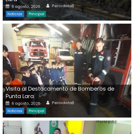
Author
Posted on
PeriodistaB
6 agosto, 2026
Noticias
Principal
Visita al Destacamento de Bomberos de
Punta Lara
Author
Posted on
PeriodistaB
6 agosto, 2026
Noticias
Principal