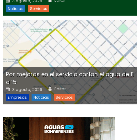
Editor
3 agosto, 2026
Noticias
Servicios
Por mejoras en el servicio cortan el agua de 11
a 15
Author
Posted on
Editor
3 agosto, 2026
Empresas
Noticias
Servicios