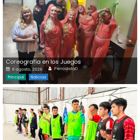
Coreografía en los Juegos
Author
Posted on
PeriodistaD
6 agosto, 2026
Principal
Noticias