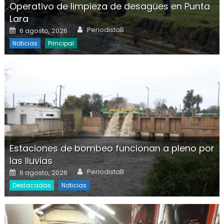
Operativo de limpieza de desagües en Punta
Lara
Author
Posted on
PeriodistaB
6 agosto, 2026
Noticias
Principal
Estaciones de bombeo funcionan a pleno por
las lluvias
Author
Posted on
PeriodistaB
6 agosto, 2026
Destacadas
Noticias