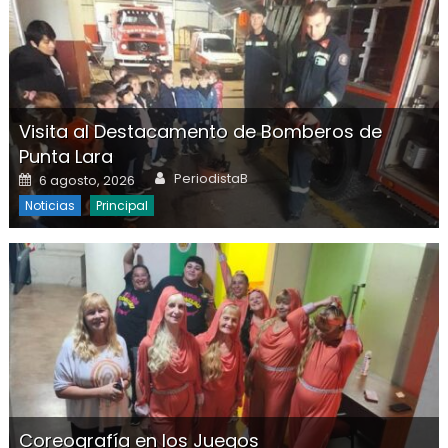
Visita al Destacamento de Bomberos de
Punta Lara
Author
Posted on
PeriodistaB
6 agosto, 2026
Noticias
Principal
Coreografía en los Juegos