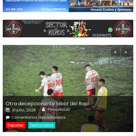
Otra decepcionante labor del Rojo
Author
Posted on
PeriodistaD
31 julio, 2026
en Otra decepcionante labor del
Comentarios desactivados
Rojo
Deportes
Destacadas