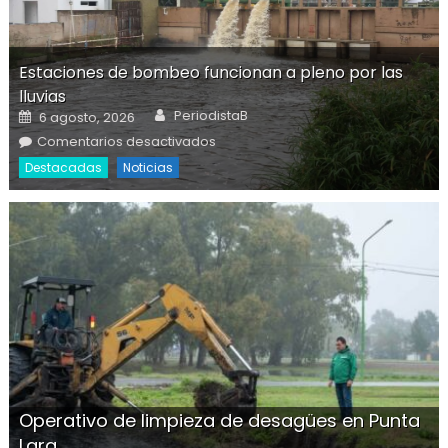
Estaciones de bombeo funcionan a pleno por las
lluvias
Author
Posted on
PeriodistaB
6 agosto, 2026
l
en Estaciones de bombeo
Comentarios desactivados
funcionan a pleno por las lluvias
Destacadas
Noticias
Operativo de limpieza de desagües en Punta
Lara