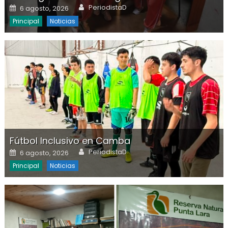
Author
Posted on
PeriodistaD
6 agosto, 2026
Principal
Noticias
Fútbol Inclusivo en Camba
Author
Posted on
PeriodistaD
6 agosto, 2026
Principal
Noticias