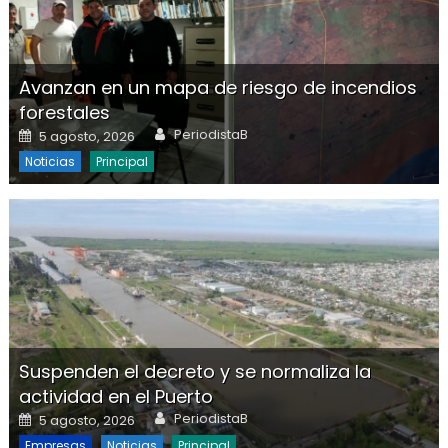
Avanzan en un mapa de riesgo de incendios
forestales
Author
Posted on
PeriodistaB
5 agosto, 2026
Noticias
Principal
Suspenden el decreto y se normaliza la
actividad en el Puerto
Author
Posted on
PeriodistaB
5 agosto, 2026
Empresas
Noticias
Principal