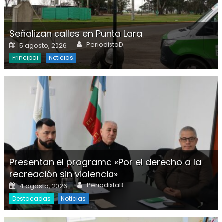
Señalizan calles en Punta Lara
Author
Posted on
PeriodistaD
5 agosto, 2026
Principal
Noticias
Presentan el programa «Por el derecho a la
recreación sin violencia»
Author
Posted on
PeriodistaB
4 agosto, 2026
Destacadas
Noticias