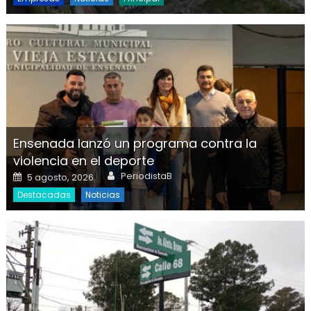
Ensenada lanzó un programa contra la
violencia en el deporte
Author
Posted on
PeriodistaB
5 agosto, 2026
Destacadas
Noticias