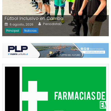
Fútbol Inclusivo en Camba
Author
Posted on
PeriodistaD
6 agosto, 2026
Principal
Noticias