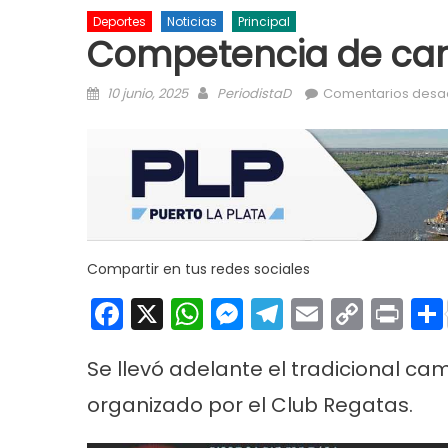
Deportes
Noticias
Principal
Competencia de can
Posted on
Author
10 junio, 2025
PeriodistaD
Comentarios desa
Compartir en tus redes sociales
Facebook
X
WhatsApp
Messenger
Telegram
Email
Copy
Pri
Link
Se llevó adelante el tradicional 
organizado por el Club Regatas.