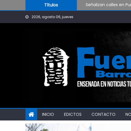
Señalizan calles en Pu
Skip to content
Títulos
Presentan el programa 
2026, agosto 06, jueves
Avanzan en un mapa de
INICIO
EDICTOS
CONTACTO
N