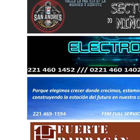
Noticias
Principal
Servicios
Noticias
Se
26
Trabajos en la red de agua en Villa
Turnos de 
Tranquila
2026 en En