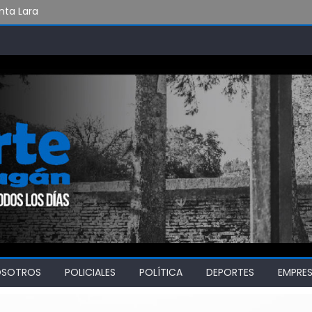
nta Lara
«Por el derecho a la recreación sin violencia»
 riesgo de incendios forestales
OSOTROS
POLICIALES
POLÍTICA
DEPORTES
EMPRE