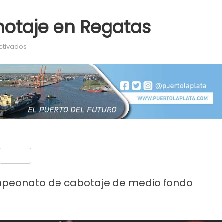
otaje en Regatas
en Competencia de canotaje en Regatas
ctivados
nt
Compartir
campeonato de cabotaje de medio fondo