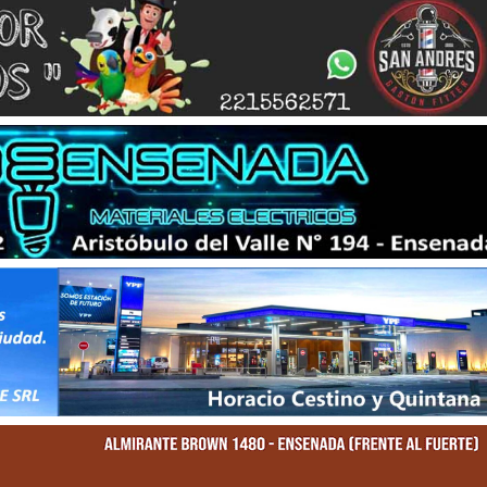
rvicios
Empresas
Noticias
Servicios
Farmacias de Agosto
Por mejoras en el servicio corta
senada
agua de 11 a 15