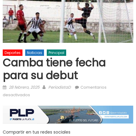
Deportes
Noticias
Principal
Camba tiene fecha
para su debut
Posted on
Author
28 febrero, 2025
PeriodistaD
Comentarios
en Camba tiene fecha para su debut
desactivados
Compartir en tus redes sociales