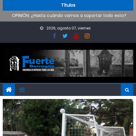
Skip to content
Pueblo Nuevo suma boxeo y artes marciales
Títulos
OPINIÓN: ¿Hasta cuándo vamos a soportar todo esto?
Oxbow Argentina brindó talleres de empleabilidad a
estudiantes de escuelas técnicas de Ensenada y Berisso
2026, agosto 07, viernes
Oportunidad para ingresar a la Policía Bonaerense