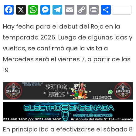
Facebook
X
WhatsApp
Messenger
Telegram
Email
Copy
Print
Comp
Link
Hay fecha para el debut del Rojo en la
temporada 2025. Luego de algunas idas y
vueltas, se confirmó que la visita a
Mercedes será el viernes 7, a partir de las
19.
En principio iba a efectivizarse el sábado 8