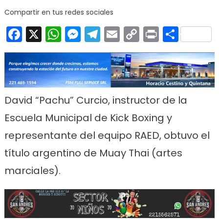
Compartir en tus redes sociales
Facebook
X
WhatsApp
Messenger
Telegram
Email
Copy
Print
Comp
Link
David “Pachu” Curcio, instructor de la
Escuela Municipal de Kick Boxing y
representante del equipo RAED, obtuvo el
título argentino de Muay Thai (artes
marciales).