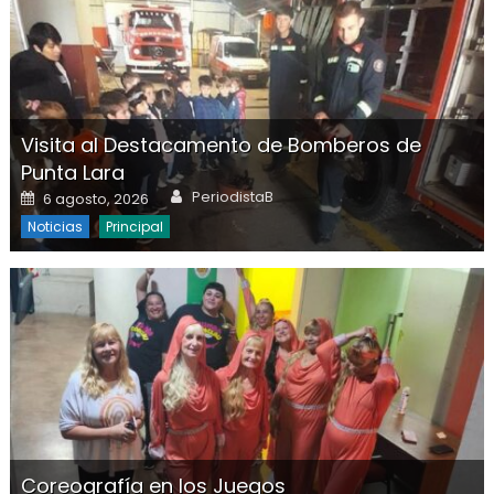
Visita al Destacamento de Bomberos de
Punta Lara
Author
Posted on
PeriodistaB
6 agosto, 2026
Noticias
Principal
Coreografía en los Juegos