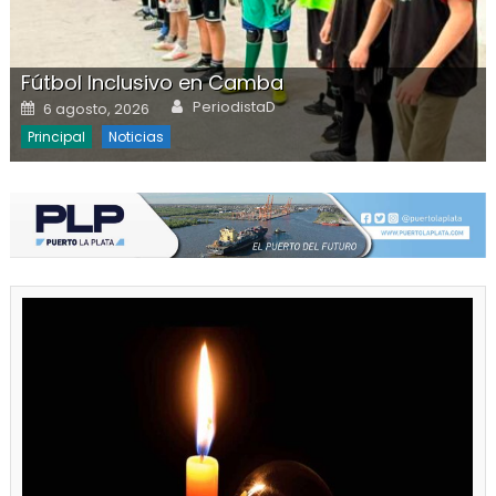
Fútbol Inclusivo en Camba
Author
Posted on
PeriodistaD
6 agosto, 2026
Principal
Noticias