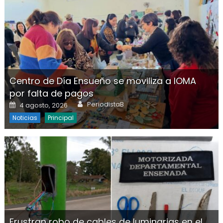
Centro de Día Ensueño se moviliza a IOMA
por falta de pagos
Author
Posted on
PeriodistaB
4 agosto, 2026
Noticias
Principal
Frustran robo de cables de luminarias en el