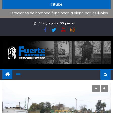
Operativo de limpieza de desagües en Punta Lara
Skip to content
Títulos
Estaciones de bombeo funcionan a pleno por las lluvias
Visita al Destacamento de Bomberos de Punta Lara
Coreografía en los Juegos
2026, agosto 06, jueves
Fútbol Inclusivo en Camba
Operativo de limpieza de desagües en Punta Lara