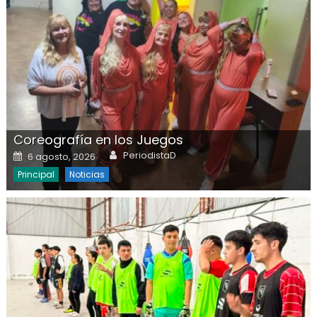
Coreografía en los Juegos
Author
Posted on
PeriodistaD
6 agosto, 2026
Principal
Noticias