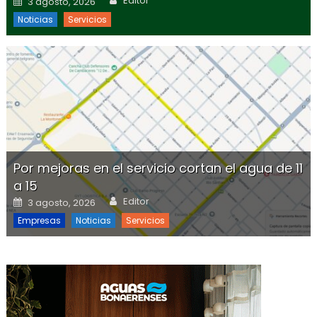
Editor
3 agosto, 2026
Noticias
Servicios
Por mejoras en el servicio cortan el agua de 11
a 15
Author
Posted on
Editor
3 agosto, 2026
Empresas
Noticias
Servicios