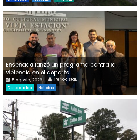
Ensenada lanzó un programa contra la
violencia en el deporte
Author
Posted on
PeriodistaB
5 agosto, 2026
Destacadas
Noticias