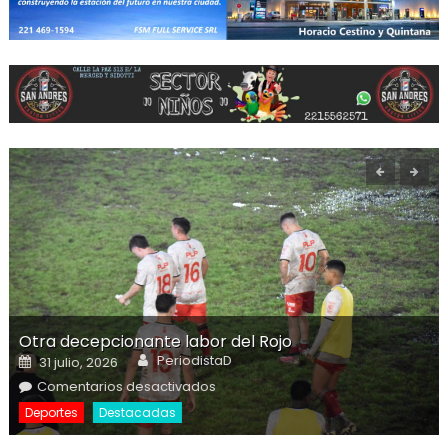
Otra decepcionante labor del Rojo
Author
Posted on
PeriodistaD
31 julio, 2026
en Otra decepcionante labor del
Comentarios desactivados
Rojo
Deportes
Destacadas