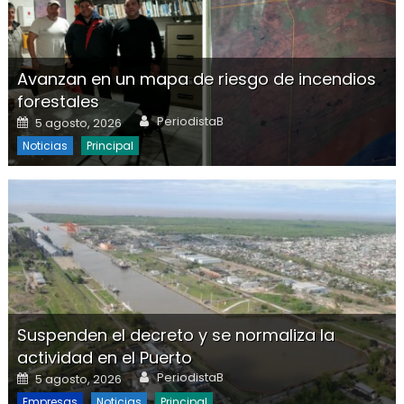
Avanzan en un mapa de riesgo de incendios
forestales
Author
Posted on
PeriodistaB
5 agosto, 2026
Noticias
Principal
Suspenden el decreto y se normaliza la
actividad en el Puerto
Author
Posted on
PeriodistaB
5 agosto, 2026
Empresas
Noticias
Principal