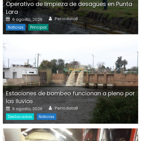
Operativo de limpieza de desagües en Punta
Lara
Author
Posted on
PeriodistaB
6 agosto, 2026
Noticias
Principal
Estaciones de bombeo funcionan a pleno por
las lluvias
Author
Posted on
PeriodistaB
6 agosto, 2026
Destacadas
Noticias