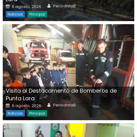
Author
Posted on
PeriodistaB
6 agosto, 2026
Noticias
Principal
Visita al Destacamento de Bomberos de
Punta Lara
Author
Posted on
PeriodistaB
6 agosto, 2026
Noticias
Principal