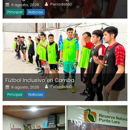
Author
Posted on
PeriodistaD
6 agosto, 2026
Principal
Noticias
Fútbol Inclusivo en Camba
Author
Posted on
PeriodistaD
6 agosto, 2026
Principal
Noticias