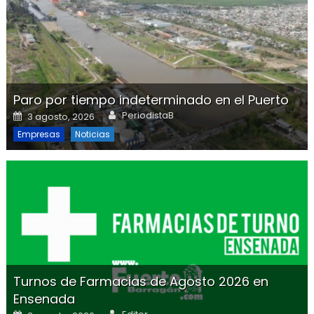
Paro por tiempo indeterminado en el Puerto
Author
Posted on
PeriodistaB
3 agosto, 2026
Empresas
Noticias
Turnos de Farmacias de Agosto 2026 en
Ensenada
Author
Posted on