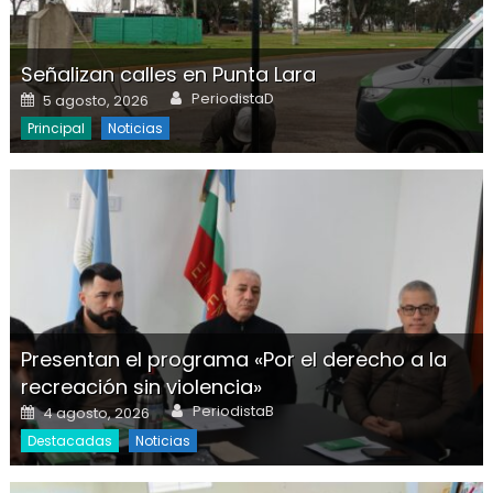
Señalizan calles en Punta Lara
Author
Posted on
PeriodistaD
5 agosto, 2026
Principal
Noticias
Presentan el programa «Por el derecho a la
recreación sin violencia»
Author
Posted on
PeriodistaB
4 agosto, 2026
Destacadas
Noticias