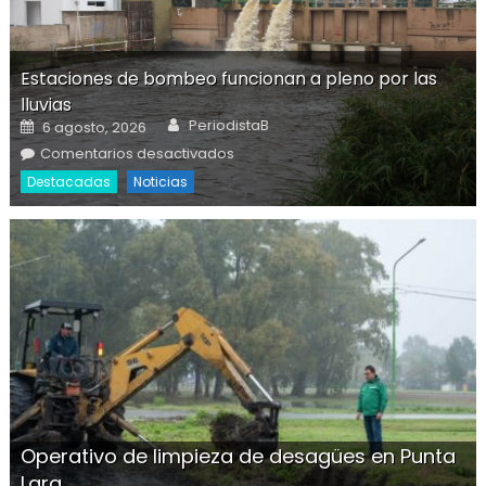
Estaciones de bombeo funcionan a pleno por las
lluvias
Author
Posted on
PeriodistaB
6 agosto, 2026
l
en Estaciones de bombeo
Comentarios desactivados
funcionan a pleno por las lluvias
Destacadas
Noticias
Operativo de limpieza de desagües en Punta
Lara