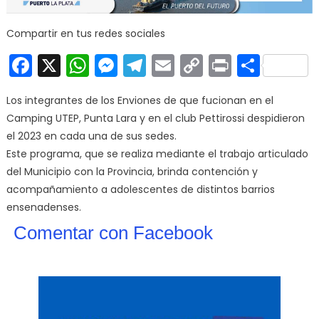
Compartir en tus redes sociales
Facebook
X
WhatsApp
Messenger
Telegram
Email
Copy
Print
Comp
Link
Los integrantes de los Enviones de que fucionan en el
Camping UTEP, Punta Lara y en el club Pettirossi despidieron
el 2023 en cada una de sus sedes.
Este programa, que se realiza mediante el trabajo articulado
del Municipio con la Provincia, brinda contención y
acompañamiento a adolescentes de distintos barrios
ensenadenses.
Comentar con Facebook