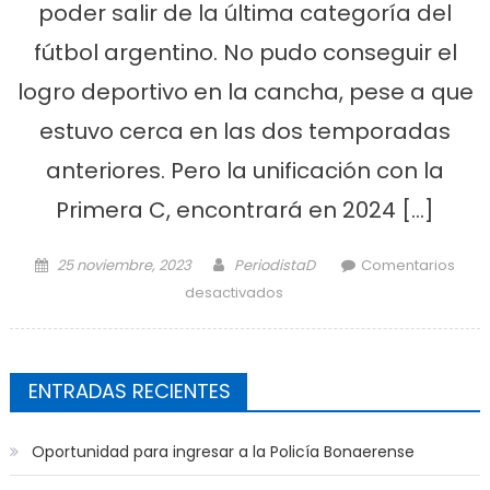
poder salir de la última categoría del
fútbol argentino. No pudo conseguir el
logro deportivo en la cancha, pese a que
estuvo cerca en las dos temporadas
anteriores. Pero la unificación con la
Primera C, encontrará en 2024 […]
Posted on
Author
25 noviembre, 2023
PeriodistaD
Comentarios
en El mejor cierre de año
desactivados
para Camba
ENTRADAS RECIENTES
Oportunidad para ingresar a la Policía Bonaerense