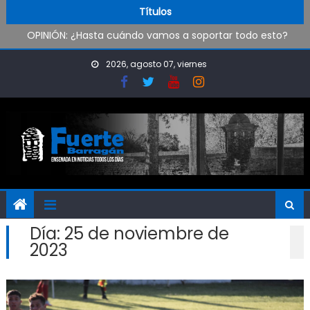
Skip to content
Pueblo Nuevo suma boxeo y artes marciales
Títulos
OPINIÓN: ¿Hasta cuándo vamos a soportar todo esto?
Oxbow Argentina brindó talleres de empleabilidad a
estudiantes de escuelas técnicas de Ensenada y Berisso
2026, agosto 07, viernes
Oportunidad para ingresar a la Policía Bonaerense
Día:
25 de noviembre de
2023