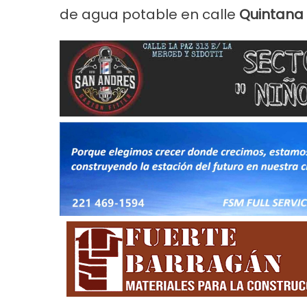
de agua potable en calle
Quintana
Noticias
Principal
Servicios
Noticias
 2026
Trabajos en la red de agua en Villa
Turnos d
Tranquila
2026 en