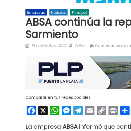
Empresas
Noticias
Principal
ABSA continúa la re
Sarmiento
Posted on
Author
16 noviembre, 2023
Editor
Comentarios desa
Compartir en tus redes sociales
Facebook
X
WhatsApp
Messenger
Telegram
Email
Copy
Pri
Link
La empresa
ABSA
informó que conti