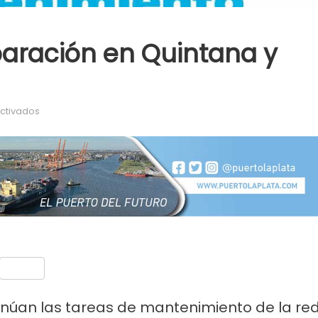
paración en Quintana y
en ABSA continúa la reparación en Quintana y Sarmiento
ctivados
nt
Compartir
núan las tareas de mantenimiento de la re