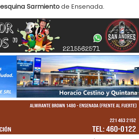
 esquina Sarmiento
de Ensenada.
Servicios
Empresas
Noticias
Servicio
e Farmacias de Agosto
Por mejoras en el servicio co
 Ensenada
agua de 11 a 15