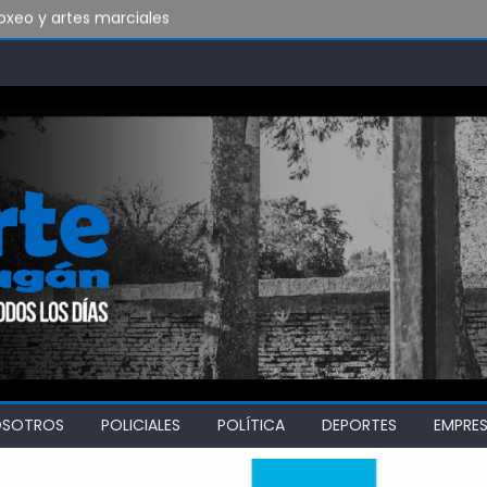
xeo y artes marciales
do vamos a soportar todo esto?
bado en Ensenada y necesita ganar
OSOTROS
POLICIALES
POLÍTICA
DEPORTES
EMPRE