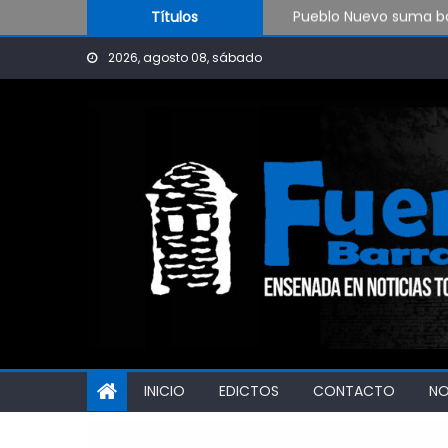
Skip to content
Pueblo Nuevo suma bo
Títulos
OPINIÓN: ¿Hasta cuán
2026, agosto 08, sábado
El Rojo juega este sá
INICIO
EDICTOS
CONTACTO
N