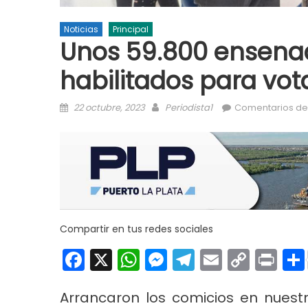
Noticias
Principal
Unos 59.800 ensena
habilitados para vot
Posted on
Author
22 octubre, 2023
Periodista1
Comentarios de
Compartir en tus redes sociales
Facebook
X
WhatsApp
Messenger
Telegram
Email
Copy
Pri
Link
Arrancaron los comicios en nuest