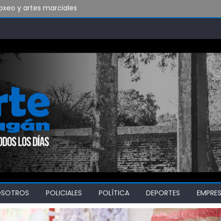
xeo y artes marciales
do vamos a soportar todo esto?
bado en Ensenada y necesita ganar
OSOTROS
POLICIALES
POLÍTICA
DEPORTES
EMPRE