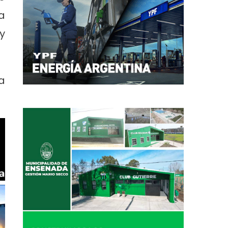
a
y
a