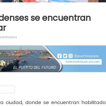
denses se encuentran
ar
en Unos 59.800 ensenadenses se encuentran habilitados
sactivados
nt
Compartir
ra ciudad, donde se encuentran habilitado