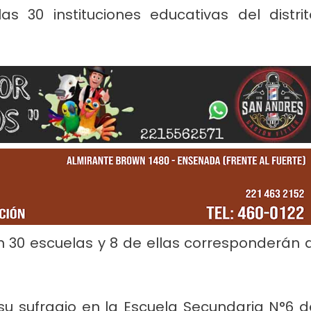
s 30 instituciones educativas del distrit
rvicios
Empresas
Noticias
Servicios
Farmacias de Agosto
Por mejoras en el servicio corta
senada
agua de 11 a 15
n 30 escuelas y 8 de ellas corresponderán a
 su sufragio en la Escuela Secundaria N°6 d