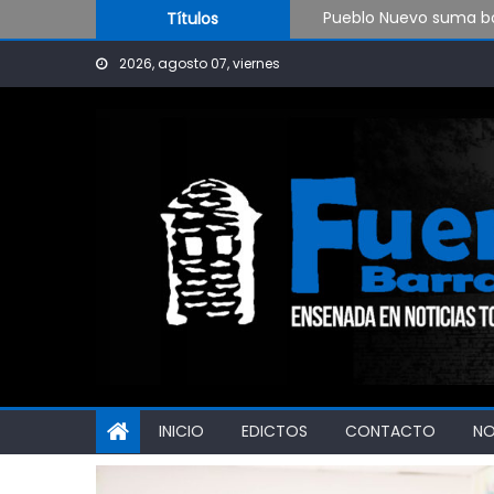
Pueblo Nuevo suma bo
Skip to content
Títulos
OPINIÓN: ¿Hasta cuán
El Rojo juega este sá
2026, agosto 07, viernes
INICIO
EDICTOS
CONTACTO
N