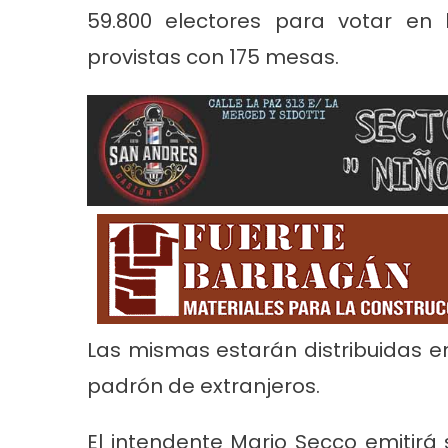
59.800 electores para votar en la
provistas con 175 mesas.
Noticias
Principal
Servicios
Noticias
Se
26
Trabajos en la red de agua en Villa
Turnos de 
Tranquila
2026 en En
Las mismas estarán distribuidas e
padrón de extranjeros.
El intendente Mario Secco emitirá