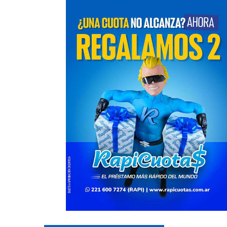
Cultura
Noticias
Principal
Cultura
No
n la
«Los Remolinos» revolucionan Punta
Murga los re
Lara con su Carnaval Barrial
años con gu
carnaval