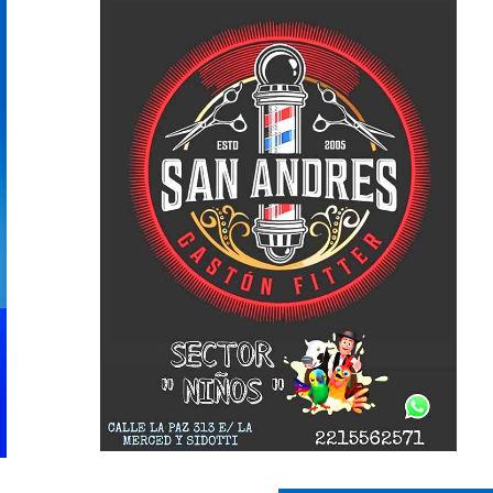
ticias
Cultura
Noticias
Principal
molinos festeja sus 16
Casa del Tango: noche especial
iso de lentejas y
clases gratuitas y tarde de Mil