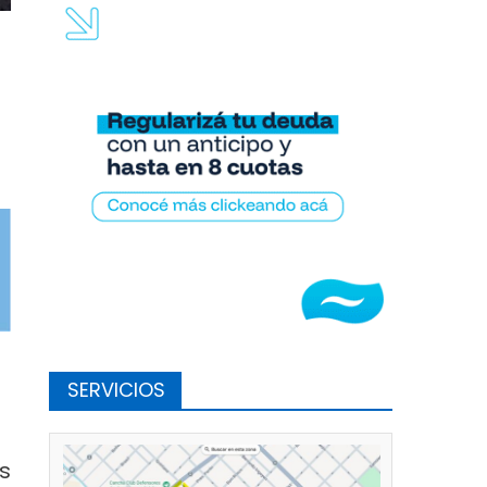
 para votar
SERVICIOS
s