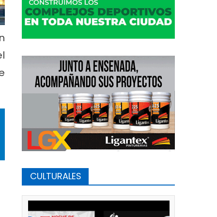
n
l
e
CULTURALES