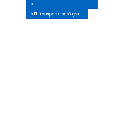
Navegación de entrada
El transporte será gratuito en este domingo electoral