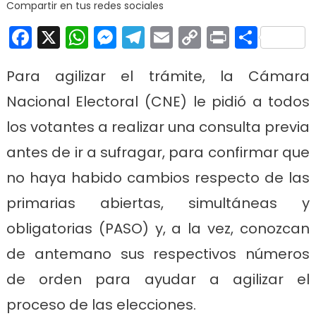
Compartir en tus redes sociales
Facebook
X
WhatsApp
Messenger
Telegram
Email
Copy
Print
Comp
Link
Para agilizar el trámite, la Cámara
Nacional Electoral (CNE) le pidió a todos
los votantes a realizar una consulta previa
antes de ir a sufragar, para confirmar que
no haya habido cambios respecto de las
primarias abiertas, simultáneas y
obligatorias (PASO) y, a la vez, conozcan
de antemano sus respectivos números
de orden para ayudar a agilizar el
proceso de las elecciones.