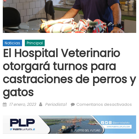
Noticias
Principal
El Hospital Veterinario
otorgará turnos para
castraciones de perros y
gatos
Posted on
Author
en 
17 enero, 2023
Periodista1
Comentarios desactivados
Vet
oto
tur
cas