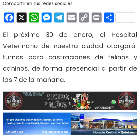
de 
Compartir en tus redes sociales
gat
Facebook
X
WhatsApp
Messenger
Telegram
Email
Copy
Print
Comp
Link
El próximo 30 de enero, el Hospital
Veterinario de nuestra ciudad otorgará
turnos para castraciones de felinos y
caninos, de forma presencial a partir de
las 7 de la mañana.