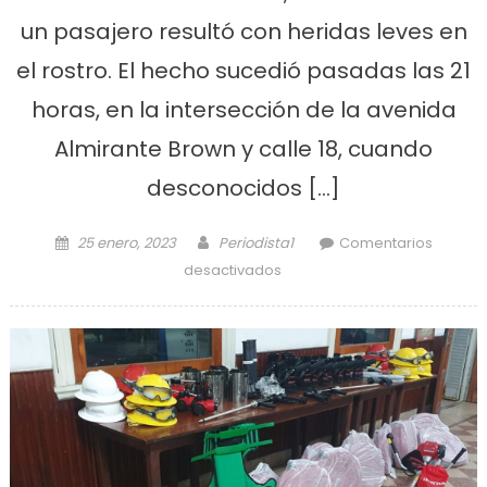
un pasajero resultó con heridas leves en
el rostro. El hecho sucedió pasadas las 21
horas, en la intersección de la avenida
Almirante Brown y calle 18, cuando
desconocidos […]
Posted on
Author
25 enero, 2023
Periodista1
Comentarios
en Atacaron a piedrazos a
desactivados
un micro en Punta Lara