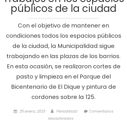
públicos de la ciudad
Con el objetivo de mantener en
condiciones todos los espacios públicos
de la ciudad, la Municipalidad sigue
trabajando en las plazas de los barrios.
En esta ocasión, se realizaron cortes de
pasto y limpieza en el Parque del
Bicentenario de El Dique y pintura de
cordones sobre la 125.
Posted on
Author
25 enero, 2023
PeriodistaD
Comentarios
en Trabajos en los espacios
desactivados
públicos de la ciudad