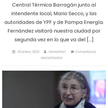
Central Térmica Barragán junto al
intendente local, Mario Secco, y las
autoridades de YPF y de Pampa Energía.
Fernández visitará nuestra ciudad por
segunda vez en lo que va del […]
Posted on
Author
25 enero, 2023
Periodista1
Comentarios
en Alberto Fernández vuelve
desactivados
a Ensenada a inaugurar
obras en la central térmica