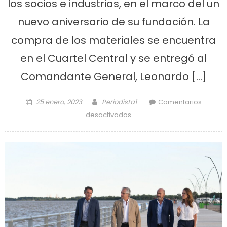
los socios e industrias, en el marco del un
nuevo aniversario de su fundación. La
compra de los materiales se encuentra
en el Cuartel Central y se entregó al
Comandante General, Leonardo […]
Posted on
Author
25 enero, 2023
Periodista1
Comentarios
en La Asociación de
desactivados
Bomberos incorporó nuevo
equipamiento