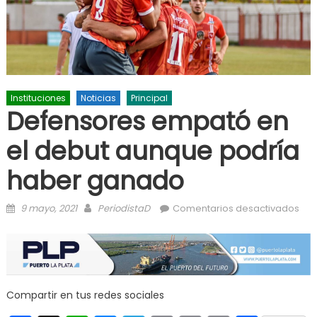
Instituciones
Noticias
Principal
Defensores empató en
el debut aunque podría
haber ganado
Posted on
Author
en
9 mayo, 2021
PeriodistaD
Comentarios desactivados
Def
emp
el 
au
pod
Compartir en tus redes sociales
hab