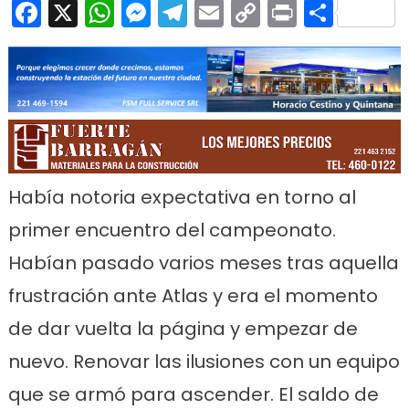
Facebook
X
WhatsApp
Messenger
Telegram
Email
Copy
Print
Comp
ga
Link
Había notoria expectativa en torno al
primer encuentro del campeonato.
Habían pasado varios meses tras aquella
frustración ante Atlas y era el momento
de dar vuelta la página y empezar de
nuevo. Renovar las ilusiones con un equipo
que se armó para ascender. El saldo de