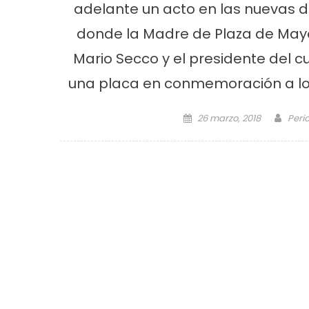
adelante un acto en las nuevas 
donde la Madre de Plaza de Mayo
Mario Secco y el presidente del cu
una placa en conmemoración a los
Posted on
Auth
26 marzo, 2018
Peri