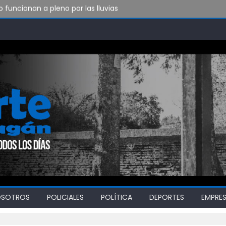
funcionan a pleno por las lluvias
to de Bomberos de Punta Lara
do vamos a soportar todo esto?
OSOTROS
POLICIALES
POLÍTICA
DEPORTES
EMPRE