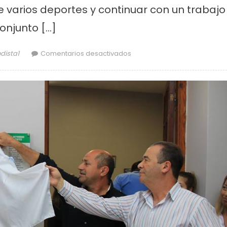
e varios deportes y continuar con un trabajo
onjunto […]
or
en Construyen un nuevo camp
odista1
Comentarios desactivados