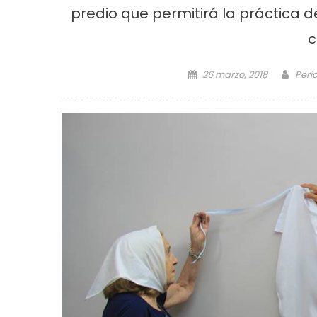
predio que permitirá la práctica d
c
Posted on
Auth
26 marzo, 2018
Peri