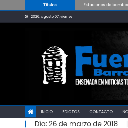
Skip to content
Estaciones de bombeo 
Títulos
Visita al Destacamen
2026, agosto 07, viernes
OPINIÓN: ¿Hasta cuán
INICIO
EDICTOS
CONTACTO
N
Día:
26 de marzo de 2018