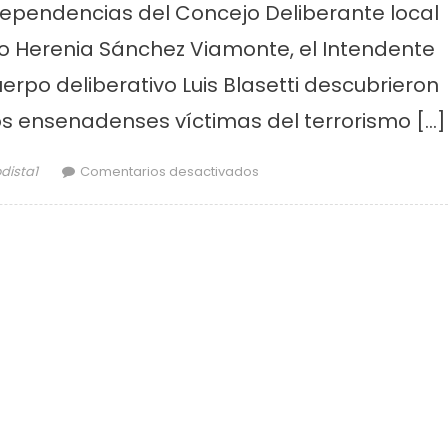
dependencias del Concejo Deliberante local
 Herenia Sánchez Viamonte, el Intendente
erpo deliberativo Luis Blasetti descubrieron
 ensenadenses víctimas del terrorismo […]
or
en Descubrieron una placa e
odista1
Comentarios desactivados