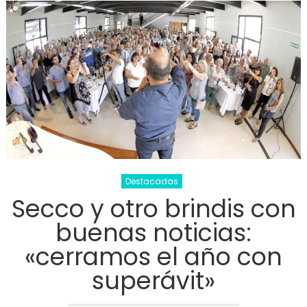
«T
Patr
desp
toda
hist
en 
anfit
Destacadas
Secco y otro brindis con
buenas noticias:
«cerramos el año con
superávit»