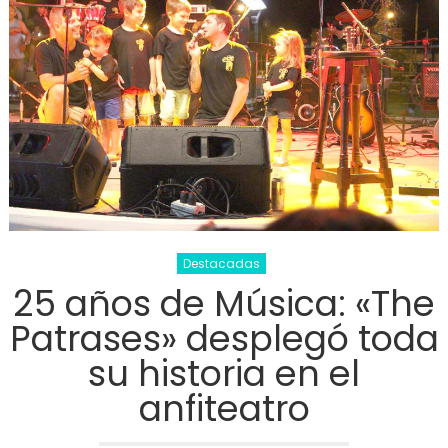
de
Cent
Form
Profe
de
Destacadas
25 años de Música: «The
Patrases» desplegó toda
su historia en el
anfiteatro