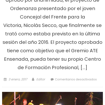
Ordenanza presentado por el joven
Concejal del Frente para la
Victoria, Nicolás Secco, que finalmente se
trató como estaba previsto en la última
sesión del año 2016. El proyecto aprobado
tiene como objetivo que el Gremio ATE
Ensenada, pueda tener su propio Centro
de Formación Profesional, […]
Posted on
Author
en
3 enero, 2017
Editor
Comentarios desactivados
Con
Delib
apro
cre