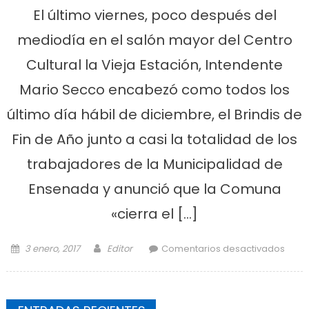
El último viernes, poco después del
mediodía en el salón mayor del Centro
Cultural la Vieja Estación, Intendente
Mario Secco encabezó como todos los
último día hábil de diciembre, el Brindis de
Fin de Año junto a casi la totalidad de los
trabajadores de la Municipalidad de
Ensenada y anunció que la Comuna
«cierra el […]
Posted on
Author
en S
3 enero, 2017
Editor
Comentarios desactivados
y o
bri
c