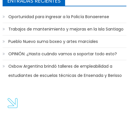
ENTRADAS RECIENTES
bue
noti
«cer
Oportunidad para ingresar a la Policía Bonaerense
el añ
super
Trabajos de mantenimiento y mejoras en la Isla Santiago
Pueblo Nuevo suma boxeo y artes marciales
OPINIÓN: ¿Hasta cuándo vamos a soportar todo esto?
Oxbow Argentina brindó talleres de empleabilidad a
estudiantes de escuelas técnicas de Ensenada y Berisso