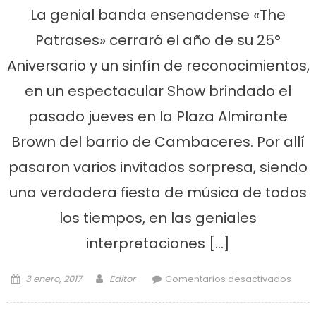
La genial banda ensenadense «The
Patrases» cerraró el año de su 25°
Aniversario y un sinfín de reconocimientos,
en un espectacular Show brindado el
pasado jueves en la Plaza Almirante
Brown del barrio de Cambaceres. Por allí
pasaron varios invitados sorpresa, siendo
una verdadera fiesta de música de todos
los tiempos, en las geniales
interpretaciones […]
Posted on
Author
en
3 enero, 2017
Editor
Comentarios desactivados
año
Músi