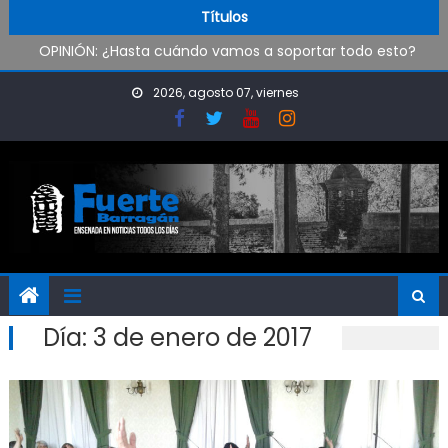
Skip to content
Pueblo Nuevo suma boxeo y artes marciales
Títulos
OPINIÓN: ¿Hasta cuándo vamos a soportar todo esto?
Oxbow Argentina brindó talleres de empleabilidad a
estudiantes de escuelas técnicas de Ensenada y Berisso
2026, agosto 07, viernes
Oportunidad para ingresar a la Policía Bonaerense
Día:
3 de enero de 2017