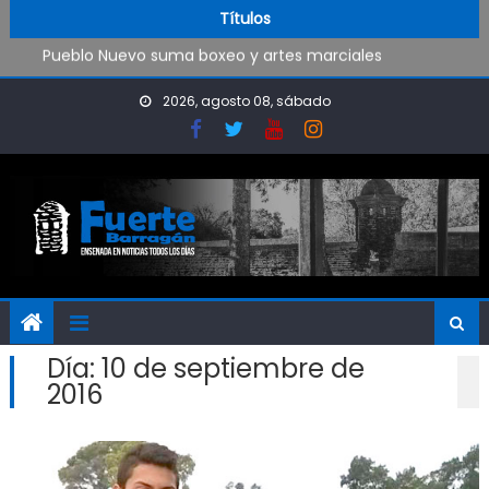
Trabajos de mantenimiento y mejoras en la Isla Santiago
Skip to content
Títulos
Pueblo Nuevo suma boxeo y artes marciales
OPINIÓN: ¿Hasta cuándo vamos a soportar todo esto?
El Rojo juega este sábado en Ensenada y necesita ganar
2026, agosto 08, sábado
Día:
10 de septiembre de
2016