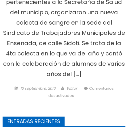
pertenecientes a la Secretaría de Salud
del municipio, organizaron una nueva
colecta de sangre en la sede del
Sindicato de Trabajadores Municipales de
Ensenada, de calle Sidoti. Se trata de la
4ta colecta en lo que va del año y contó
con la colaboración de alumnos de varios
años del […]
Posted on
Author
10 septiembre, 2016
Editor
Comentarios
en Nueva campaña de
desactivados
donación de sangre en los
salones del STME
ENTRADAS RECIENTES