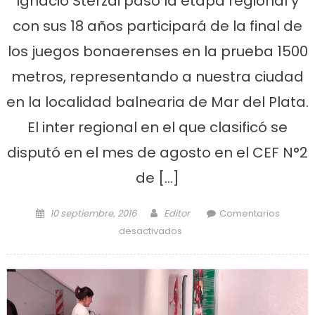
Ignacio Sterzai pasó la etapa regional y
con sus 18 años participará de la final de
los juegos bonaerenses en la prueba 1500
metros, representando a nuestra ciudad
en la localidad balnearia de Mar del Plata.
El inter regional en el que clasificó se
disputó en el mes de agosto en el CEF N°2
de […]
Posted on
Author
10 septiembre, 2016
Editor
Comentarios
en El ensenadense Ignacio
desactivados
Sterzai competirá en la final
de los juegos bonaerenses