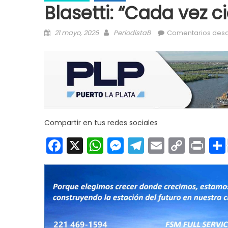
Blasetti: “Cada vez 
Posted on
Author
21 mayo, 2026
PeriodistaB
Comentarios desa
Compartir en tus redes sociales
Facebook
X
WhatsApp
Messenger
Telegram
Email
Copy
Pri
Link