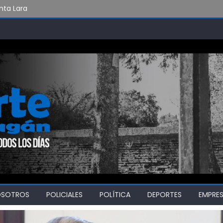
nta Lara
«Por el derecho a la recreación sin violencia»
 riesgo de incendios forestales
OSOTROS
POLICIALES
POLÍTICA
DEPORTES
EMPRE