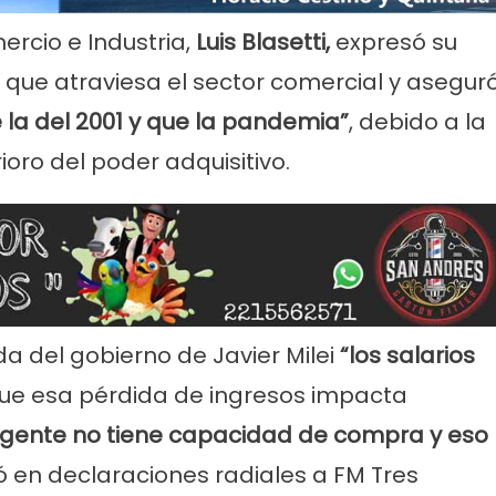
rcio e Industria,
Luis Blasetti
,
expresó su
 que atraviesa el sector comercial y asegur
 la del 2001 y que la pandemia”
, debido a la
ioro del poder adquisitivo.
rvicios
Empresas
Noticias
Servicios
Farmacias de Agosto
Por mejoras en el servicio corta
senada
agua de 11 a 15
ada del gobierno de
Javier Milei
“los salarios
ue esa pérdida de ingresos impacta
 gente no tiene capacidad de compra y eso
mó en declaraciones radiales a FM Tres