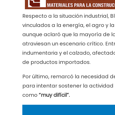
Respecto a la situación industrial, 
vinculados a la energía, el agro y l
aunque aclaró que la mayoría de l
atraviesan un escenario crítico. En
Cultura
Noticias
Principal
Cultura
No
indumentaria y el calzado, afectad
n la
«Los Remolinos» revolucionan Punta
Murga los re
de productos importados.
Lara con su Carnaval Barrial
años con gu
carnaval
Por último, remarcó la necesidad de
para intentar sostener la actividad
como
“muy difícil”.