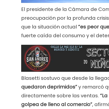
El presidente de la Cámara de Come
preocupación por la profunda crisis
que la situación actual
“es peor que
fuerte caída del consumo y el deter
Noticias
Principal
Servicios
Noticias
Se
26
Trabajos en la red de agua en Villa
Turnos de 
Tranquila
2026 en En
Blasetti sostuvo que desde la lleg
quedaron deprimidos”
y remarcó q
directamente sobre las ventas.
“La
golpea de lleno al comercio”
, afir