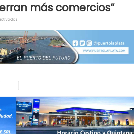
cierran más comercios”
en Blasetti: “Cada vez cierran más comercios”
ctivados
nt
Compartir