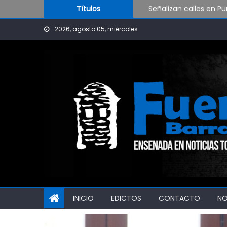
Skip to content
Señalizan calles en Pu
Títulos
Presentan el programa 
2026, agosto 05, miércoles
Avanzan en un mapa de
INICIO
EDICTOS
CONTACTO
N