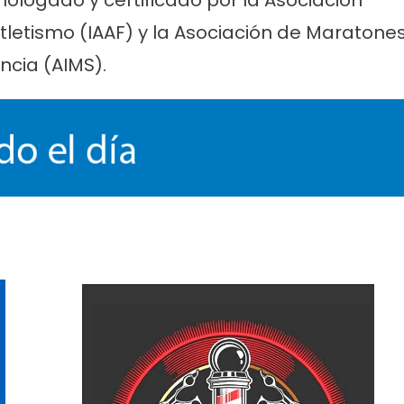
omologado y certificado por la Asociación
tletismo (IAAF) y la Asociación de Maratone
ncia (AIMS).
ticias
Cultura
Noticias
Principal
molinos festeja sus 16
Casa del Tango: noche especial
iso de lentejas y
clases gratuitas y tarde de Mil