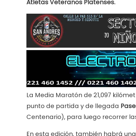
Atletas Veteranos Platenses.
Noticias
Principal
Servicios
Noticias
Se
26
Trabajos en la red de agua en Villa
Turnos de 
Tranquila
2026 en En
La Media Maratón de 21,097 kilómet
punto de partida y de llegada
Pase
Centenario), para luego recorrer l
En esta edición, también habrá un