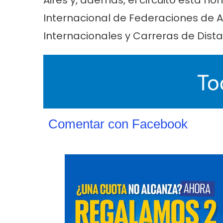
Aires y, además, el circuito está h
Internacional de Federaciones de A
Internacionales y Carreras de Dista
Cultura
Noticias
Principal
Cultura
No
Comentar con Facebook
n la
«Los Remolinos» revolucionan Punta
Murga los re
Lara con su Carnaval Barrial
años con gu
carnaval