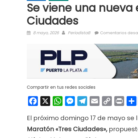
Se viene una nueva 
Ciudades
Posted on
Author
8 mayo, 2026
PeriodistaB
Comentarios desa
Compartir en tus redes sociales
Facebook
X
WhatsApp
Messenger
Telegram
Email
Copy
Pri
Link
El próximo domingo 17 de mayo se l
Maratón «Tres Ciudades»,
propuesta