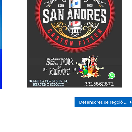
s
Defensores se regaló una victoria en la noche de las luces