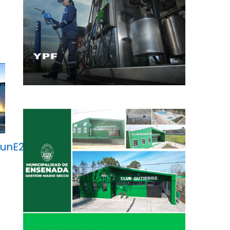
_unE2bV7FXZ1gzo6jexQ/viewform