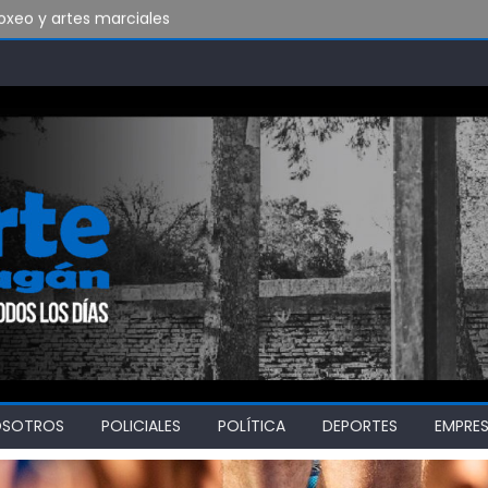
xeo y artes marciales
do vamos a soportar todo esto?
bado en Ensenada y necesita ganar
OSOTROS
POLICIALES
POLÍTICA
DEPORTES
EMPRE