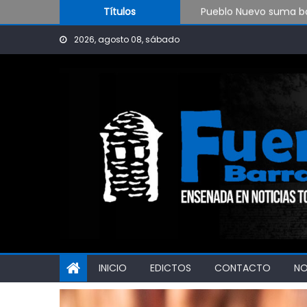
Skip to content
Pueblo Nuevo suma bo
Títulos
OPINIÓN: ¿Hasta cuán
2026, agosto 08, sábado
El Rojo juega este sá
INICIO
EDICTOS
CONTACTO
N