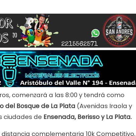
rvicios
Empresas
Noticias
Servicios
Farmacias de Agosto
Por mejoras en el servicio corta
senada
agua de 11 a 15
ros, comenzará a las 8:00 y tendrá como
o del Bosque de La Plata
(Avenidas Iraola y
as ciudades de
Ensenada, Berisso y La Plata.
a distancia complementaria 10k Competitivo,