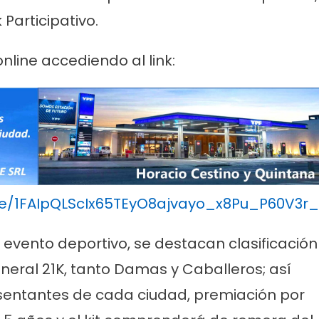
 Participativo.
online accediendo al link:
/e/1FAIpQLScIx65TEyO8ajvayo_x8Pu_P60V3r
 evento deportivo, se destacan clasificación
neral 21K, tanto Damas y Caballeros; así
sentantes de cada ciudad, premiación por